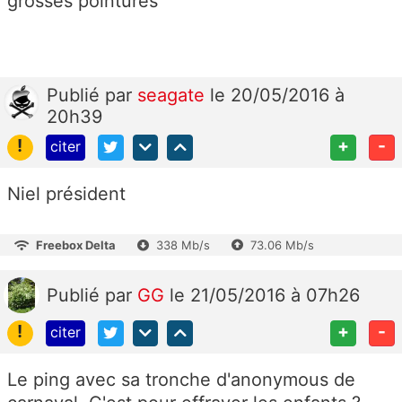
grosses pointures
Publié
par
seagate
le 20/05/2016 à
20h39
!
+
-
citer
Niel président
Freebox Delta
338 Mb/s
73.06 Mb/s
Publié
par
GG
le 21/05/2016 à 07h26
!
+
-
citer
Le ping avec sa tronche d'anonymous de