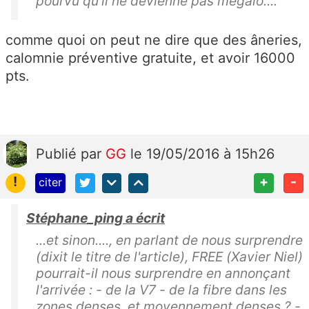
pourvu qu'il ne devienne pas mégalo....
comme quoi on peut ne dire que des âneries,
calomnie préventive gratuite, et avoir 16000
pts.
Publié
par
GG
le 19/05/2016 à 15h26
!
+
-
citer
Stéphane_ping a écrit
...et sinon...., en parlant de nous surprendre
(dixit le titre de l'article), FREE (Xavier Niel)
pourrait-il nous surprendre en annonçant
l'arrivée : - de la V7 - de la fibre dans les
zones denses, et moyennement denses ? -