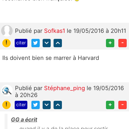
Publié
par
Sofkas1
le 19/05/2016 à 20h11
!
+
-
citer
Ils doivent bien se marrer à Harvard
Publié
par
Stéphane_ping
le 19/05/2016
à 20h26
!
+
-
citer
GG a écrit
...quand il y a de la place pour sortir