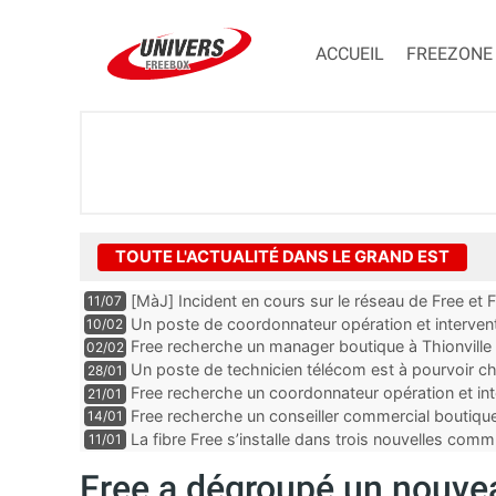
ACCUEIL
FREEZONE
TOUTE L'ACTUALITÉ DANS LE GRAND EST
[MàJ] Incident en cours sur le réseau de Free et 
11/07
perturbations
Un poste de coordonnateur opération et intervent
10/02
Troyes dans le département de l’Aube
Free recherche un manager boutique à Thionville
02/02
Un poste de technicien télécom est à pourvoir c
28/01
du Haut-Rhin
Free recherche un coordonnateur opération et inte
21/01
département de la Moselle
Free recherche un conseiller commercial boutiqu
14/01
Rhin
La fibre Free s’installe dans trois nouvelles co
11/01
Free a dégroupé un nouve