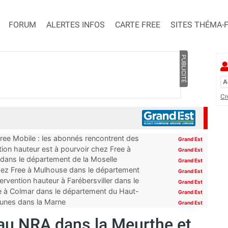
FORUM
ALERTES INFOS
CARTE FREE
SITES THÉMA-
PUBLICITÉ
Cr
Free Mobile : les abonnés rencontrent des
Grand Est
ion hauteur est à pourvoir chez Free à
Grand Est
 dans le département de la Moselle
Grand Est
hez Free à Mulhouse dans le département
Grand Est
rvention hauteur à Farébersviller dans le
Grand Est
e à Colmar dans le département du Haut-
Grand Est
mmunes dans la Marne
Grand Est
au NRA dans la Meurthe et