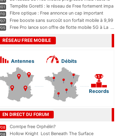
m
...
Tempête Goretti : le réseau de Free fortement impa
/01
...
Fibre optique : Free annonce un cap important
/10
pass
...
Free booste sans surcoût son forfait mobile à 9,99
/07
...
Free Pro lance son offre de flotte mobile 5G à La
...
/05
RÉSEAU FREE MOBILE
Antennes
Débits
Records
EN DIRECT DU FORUM
Comtpe free Orphélin?
/08
Hollow Knight  Lost Beneath The Surface
/08