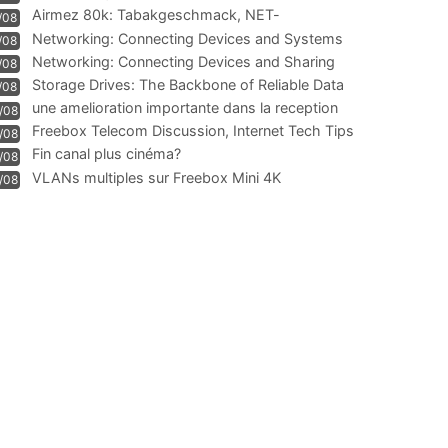
Airmez 80k: Tabakgeschmack, NET-
/08
Technologie und Leistung im
Networking: Connecting Devices and Systems
/08
Networking: Connecting Devices and Sharing
/08
Information
Storage Drives: The Backbone of Reliable Data
/08
Management
une amelioration importante dans la reception
/08
WIFI
Freebox Telecom Discussion, Internet Tech Tips
/08
Communi
Fin canal plus cinéma?
/08
VLANs multiples sur Freebox Mini 4K
/08