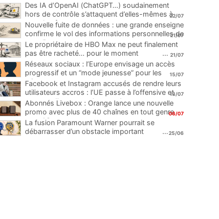
Des IA d’OpenAI (ChatGPT…) soudainement
hors de contrôle s’attaquent d’elles-mêmes à
22/07
une plateforme
...
Nouvelle fuite de données : une grande enseigne
confirme le vol des informations personnelles de
21/07
ses clients
...
Le propriétaire de HBO Max ne peut finalement
pas être racheté… pour le moment
...
21/07
Réseaux sociaux : l’Europe envisage un accès
progressif et un “mode jeunesse” pour les
15/07
mineurs
...
Facebook et Instagram accusés de rendre leurs
utilisateurs accros : l’UE passe à l’offensive et
13/07
menace d’une amende record
...
Abonnés Livebox : Orange lance une nouvelle
promo avec plus de 40 chaînes en tout genre
06/07
pour 1€
...
La fusion Paramount Warner pourrait se
débarrasser d’un obstacle important
...
25/06