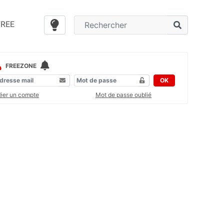
FREE
FREEZONE
OK
éer un compte
Mot de passe oublié