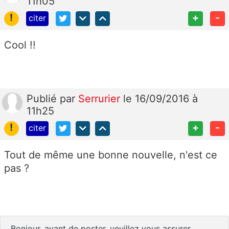
11h05
!
+
-
citer
Cool !!
Publié
par
Serrurier
le 16/09/2016 à
11h25
!
+
-
citer
Tout de même une bonne nouvelle, n'est ce
pas ?
Bonjour, avant de poster, veuillez vous assurer