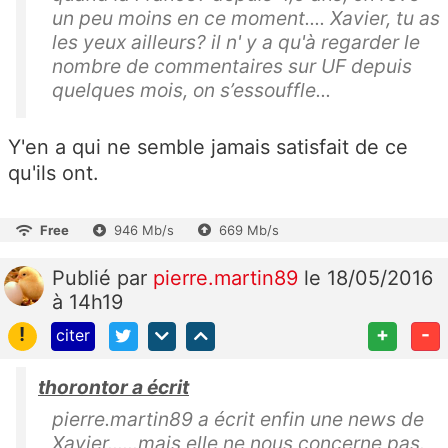
un peu moins en ce moment.... Xavier, tu as
les yeux ailleurs? il n' y a qu'à regarder le
nombre de commentaires sur UF depuis
quelques mois, on s’essouffle...
Y'en a qui ne semble jamais satisfait de ce
qu'ils ont.
Free
946 Mb/s
669 Mb/s
Publié
par
pierre.martin89
le 18/05/2016
à 14h19
!
+
-
citer
thorontor a écrit
pierre.martin89 a écrit enfin une news de
Xavier......mais elle ne nous concerne pas.