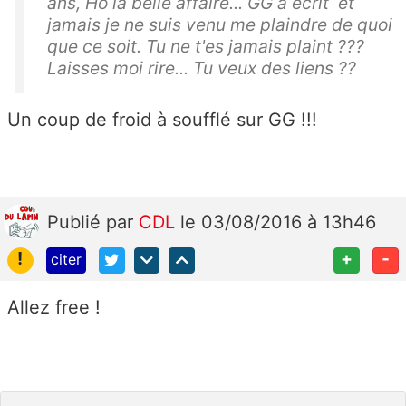
ans, Ho la belle affaire... GG a écrit et
jamais je ne suis venu me plaindre de quoi
que ce soit. Tu ne t'es jamais plaint ???
Laisses moi rire... Tu veux des liens ??
Un coup de froid à soufflé sur GG !!!
Publié
par
CDL
le 03/08/2016 à 13h46
!
+
-
citer
Allez free !