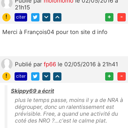
Publié
par
molomomo
le 02/05/2016 à
21h15
!
+
-
citer
Merci à François04 pour ton site d info
Publié
par
fp66
le 02/05/2016 à 21h41
!
+
-
citer
Skippy69 a écrit
plus le temps passe, moins il y a de NRA à
dégrouper, donc un ralentissement est
prévisible. Free, a quand une activité du
coté des NRO ?...c'est le calme plat.