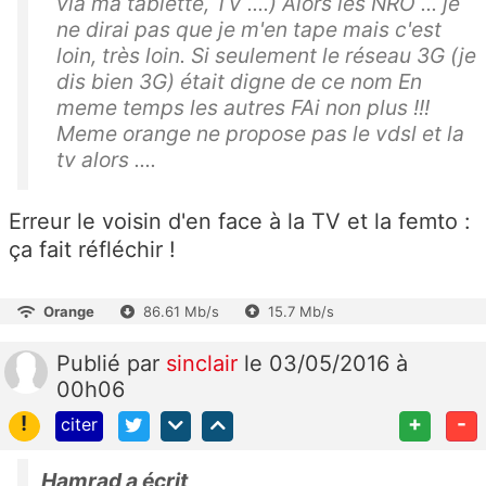
via ma tablette, TV ....) Alors les NRO ... je
ne dirai pas que je m'en tape mais c'est
loin, très loin. Si seulement le réseau 3G (je
dis bien 3G) était digne de ce nom En
meme temps les autres FAi non plus !!!
Meme orange ne propose pas le vdsl et la
tv alors ....
Erreur le voisin d'en face à la TV et la femto :
ça fait réfléchir !
Orange
86.61 Mb/s
15.7 Mb/s
Publié
par
sinclair
le 03/05/2016 à
00h06
!
+
-
citer
Hamrad a écrit