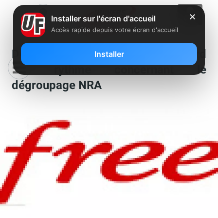
✕
Installer sur l'écran d'accueil
Accès rapide depuis votre écran d'accueil
Déploiement réseau fixe : Free perd
Installer
son rythme concernant le
dégroupage NRA