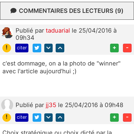
COMMENTAIRES DES LECTEURS (9)
Publié
par
taduarial
le 25/04/2016 à
09h34
!
+
-
citer
c'est dommage, on a la photo de "winner"
avec l'article aujourd'hui ;)
Publié
par
jj35
le 25/04/2016 à 09h48
!
+
-
citer
Choix stratégique ou choix dicté par la