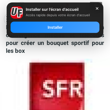
✕
Installer sur l'écran d'accueil
Accès rapide depuis votre écran d'accueil
Patrick Drahi accélère la
Installer
convergence médias et télécoms
pour créer un bouquet sportif pour
les box