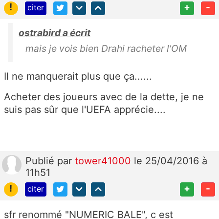
!
+
-
citer
ostrabird a écrit
mais je vois bien Drahi racheter l'OM
Il ne manquerait plus que ça......
Acheter des joueurs avec de la dette, je ne
suis pas sûr que l'UEFA apprécie....
Publié
par
tower41000
le 25/04/2016 à
11h51
!
+
-
citer
sfr renommé "NUMERIC BALE", c est