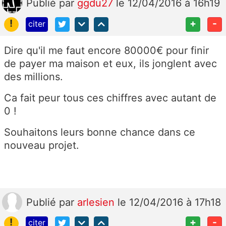
Publié
par
ggdu27
le 12/04/2016 à 16h19
!
+
-
citer
Dire qu'il me faut encore 80000€ pour finir
de payer ma maison et eux, ils jonglent avec
des millions.
Ca fait peur tous ces chiffres avec autant de
0 !
Souhaitons leurs bonne chance dans ce
nouveau projet.
Publié
par
arlesien
le 12/04/2016 à 17h18
!
+
-
citer