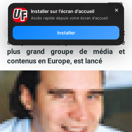
✕
Installer sur l'écran d'accueil
Accès rapide depuis votre écran d'accueil
Mediawan, le fonds de Xavier Niel et
Installer
ses partenaires, qui vise à créer le
plus grand groupe de média et
contenus en Europe, est lancé