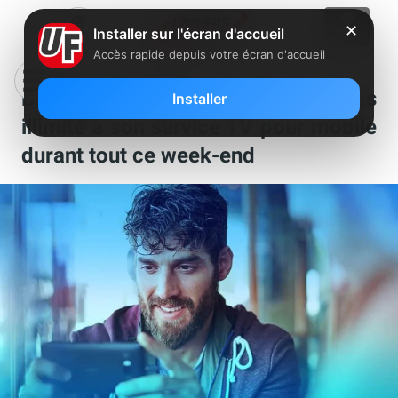
✕
Installer sur l'écran d'accueil
Accès rapide depuis votre écran d'accueil
Bouygues Télécom offre l’accès
Installer
illimité à son service TV pour mobile
durant tout ce week-end