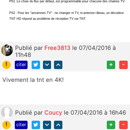
PS1 :Le choix du flux par défaut, est programmable pour chacune des chaines TV.
PS2 : Pour les ''anciennes TV'' : ne changer ni TV, ni antenne râteau, un décodeur
TNT HD répond au problème de réception TV via TNT.
Publié
par
Free3813
le 07/04/2016 à
11h48
!
+
-
citer
Vivement la tnt en 4K!
Publié
par
Coucy
le 07/04/2016 à 16h46
!
+
-
citer