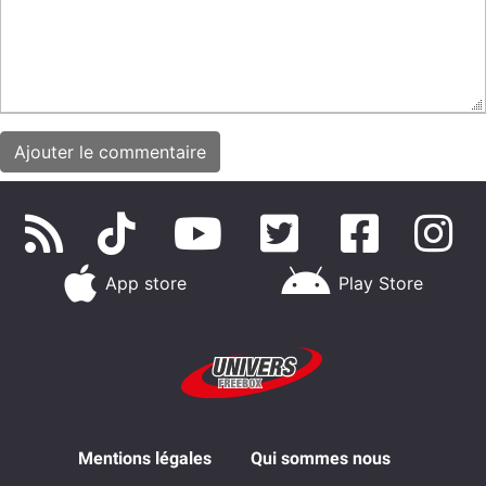
App store
Play Store
Mentions légales
Qui sommes nous