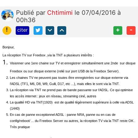
Publié
par
Chtimimi
le 07/04/2016 à
00h36
!
+
-
citer
Bonjour,
La réception TV sur Freebox ,via la TNT a plusieurs intérêts :
Visionner une 1ere chaine sur TV et enregistrer simultanément une 2nde
sur disque
Freebox ou sur disque externe (relié sur port USB de la Freebox Server).
Les chaines TV ne peuvent pas toutes être enregistrées sur disque externe via
l'ADSL (TF1, M6, D8, W9, Gulli, D17, etc ...), mais elles le sont via la TNT.
La réception via TNT ne prend pas de bande passante sur l'ADSL. Ce qui optimise
les accès internet : jeux en réseau, streaming ciné, autres
La qualité HD via TNT(1920)
est de qualité légèrement supérieure à celle via ADSL
(1440)
En cas de panne exceptionnel ADSL : panne NRA, panne ou en cas de
config/reboot/ ... du Freebox Server ou autres, la réception TV via la TNT reste OK .
Très pratique