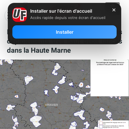
✕
Installer sur l'écran d'accueil
Accès rapide depuis votre écran d'accueil
Découvrez la carte des
Installer
déploiements très haut débit lancés
dans la Haute Marne