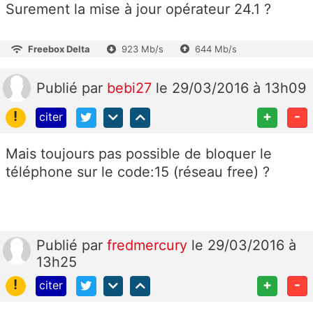
Surement la mise à jour opérateur 24.1 ?
Freebox Delta
923 Mb/s
644 Mb/s
Publié
par
bebi27
le 29/03/2016 à 13h09
!
+
-
citer
Mais toujours pas possible de bloquer le
téléphone sur le code:15 (réseau free) ?
Publié
par
fredmercury
le 29/03/2016 à
13h25
!
+
-
citer