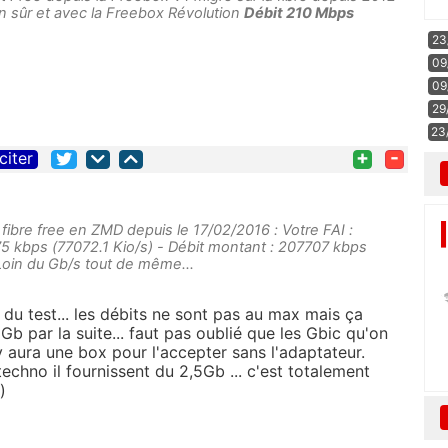
en sûr et avec la Freebox Révolution
Débit 210 Mbps
23
09
09
29
23
+
-
citer
 fibre free en ZMD depuis le 17/02/2016 : Votre FAI :
5 kbps (77072.1 Kio/s) - Débit montant : 207707 kbps
Loin du Gb/s tout de même...
u test... les débits ne sont pas au max mais ça
Gb par la suite... faut pas oublié que les Gbic qu'on
y aura une box pour l'accepter sans l'adaptateur.
echno il fournissent du 2,5Gb ... c'est totalement
)