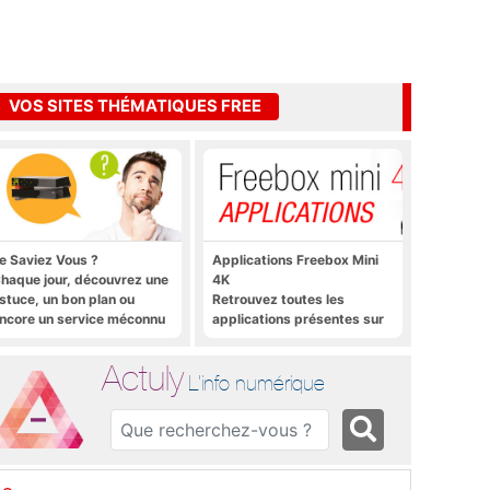
VOS SITES THÉMATIQUES FREE
e Saviez Vous ?
Applications Freebox Mini
haque jour, découvrez une
4K
stuce, un bon plan ou
Retrouvez toutes les
ncore un service méconnu
applications présentes sur
ur la Freebox et sur Free
Freebox Mini 4K en un clic
obile
Actuly
L'info numérique