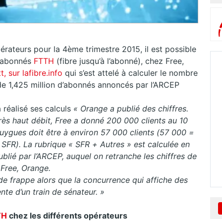
pérateurs pour la 4ème trimestre 2015, il est possible
’abonnés
FTTH
(fibre jusqu’à l’abonné), chez Free,
 sur lafibre.info
qui s’est attelé à calculer le nombre
de 1,425 million d’abonnés annoncés par l’ARCEP
 réalisé ses calculs
« Orange a publié des chiffres.
ès haut débit, Free a donné 200 000 clients au 10
uygues doit être à environ 57 000 clients (57 000 =
R). La rubrique « SFR + Autres » est calculée en
blié par l’ARCEP, auquel on retranche les chiffres de
Free, Orange.
de frappe alors que la concurrence qui affiche des
nte d’un train de sénateur. »
TH
chez les différents opérateurs