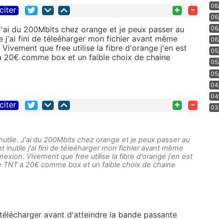
06
+
-
citer
06
06
 J'ai du 200Mbits chez orange et je peux passer au
e j'ai fini de téleéharger mon fichier avant même
06
vement que free utilise la fibre d'orange j'en est
05
 a 20€ comme box et un faible choix de chaine
05
05
04
04
+
-
citer
03
nutile. J'ai du 200Mbits chez orange et je peux passer au
 inutile j'ai fini de téleéharger mon fichier avant même
ion. Vivement que free utilise la fibre d'orange j'en est
une TNT a 20€ comme box et un faible choix de chaine
e télécharger avant d'atteindre la bande passante