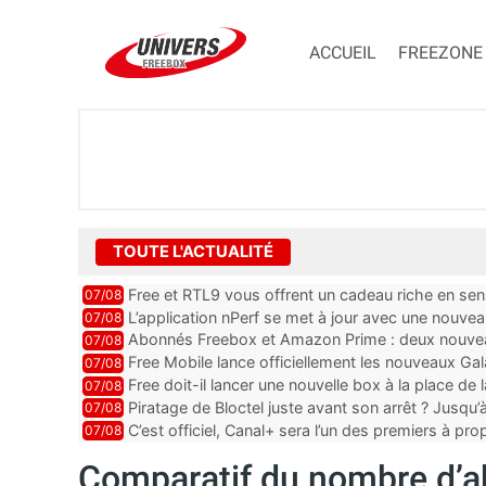
ACCUEIL
FREEZONE
TOUTE L'ACTUALITÉ
Free et RTL9 vous offrent un cadeau riche en sens
07/08
l’obtenir
L’application nPerf se met à jour avec une nouvea
07/08
Mobile, Orange, SFR ...
Abonnés Freebox et Amazon Prime : deux nouveau
07/08
Free Mobile lance officiellement les nouveaux Ga
07/08
des promos et des cadeaux
Free doit-il lancer une nouvelle box à la place de
07/08
Piratage de Bloctel juste avant son arrêt ? Jusqu
07/08
auraient fuité
C’est officiel, Canal+ sera l’un des premiers à 
07/08
Vision 2
Comparatif du nombre d’a