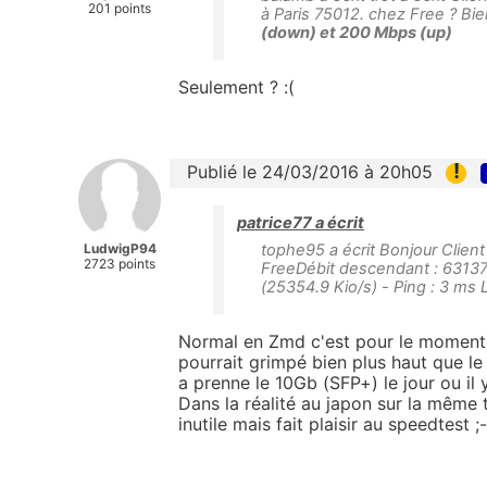
201 points
à Paris 75012. chez Free ? Bi
(down) et 200 Mbps (up)
Seulement ? :(
!
Publié le 24/03/2016 à 20h05
patrice77 a écrit
LudwigP94
tophe95 a écrit Bonjour Client
2723 points
FreeDébit descendant : 63137
(25354.9 Kio/s) - Ping : 3 ms 
Normal en Zmd c'est pour le moment d
pourrait grimpé bien plus haut que le 
a prenne le 10Gb (SFP+) le jour ou il 
Dans la réalité au japon sur la même t
inutile mais fait plaisir au speedtest ;-