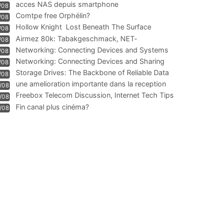
acces NAS depuis smartphone
/08
Comtpe free Orphélin?
/08
Hollow Knight  Lost Beneath The Surface
/08
Airmez 80k: Tabakgeschmack, NET-
/08
Technologie und Leistung im
Networking: Connecting Devices and Systems
/08
Networking: Connecting Devices and Sharing
/08
Information
Storage Drives: The Backbone of Reliable Data
/08
Management
une amelioration importante dans la reception
/08
WIFI
Freebox Telecom Discussion, Internet Tech Tips
/08
Communi
Fin canal plus cinéma?
/08