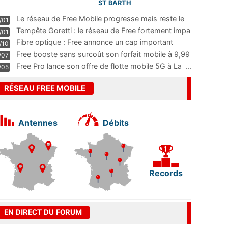
ST BARTH
Le réseau de Free Mobile progresse mais reste le
/01
m
...
Tempête Goretti : le réseau de Free fortement impa
/01
...
Fibre optique : Free annonce un cap important
/10
pass
...
Free booste sans surcoût son forfait mobile à 9,99
/07
...
Free Pro lance son offre de flotte mobile 5G à La
...
/05
RÉSEAU FREE MOBILE
Antennes
Débits
Records
EN DIRECT DU FORUM