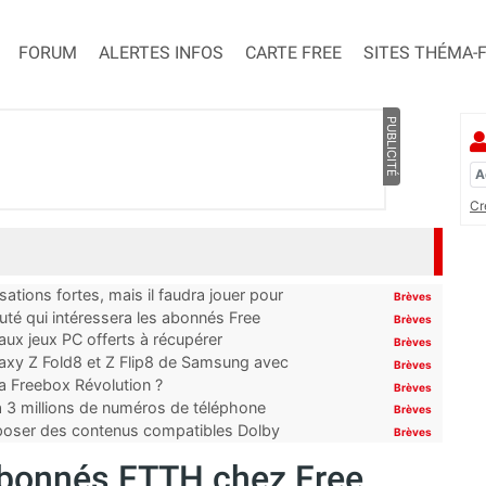
FORUM
ALERTES INFOS
CARTE FREE
SITES THÉMA-
PUBLICITÉ
Cr
ations fortes, mais il faudra jouer pour
Brèves
uté qui intéressera les abonnés Free
Brèves
x jeux PC offerts à récupérer
Brèves
laxy Z Fold8 et Z Flip8 de Samsung avec
Brèves
 la Freebox Révolution ?
Brèves
’à 3 millions de numéros de téléphone
Brèves
proposer des contenus compatibles Dolby
Brèves
bonnés FTTH chez Free,