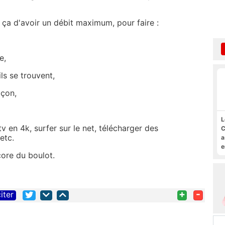
 ça d'avoir un débit maximum, pour faire :
e,
ls se trouvent,
açon,
L
tv en 4k, surfer sur le net, télécharger des
C
etc.
a
e
core du boulot.
s
M
+
-
iter