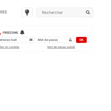
FREE
FREEZONE
OK
éer un compte
Mot de passe oublié