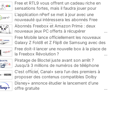
Free et RTL9 vous offrent un cadeau riche en
sensations fortes, mais il faudra jouer pour
l'obtenir
...
L'application nPerf se met à jour avec une
nouveauté qui intéressera les abonnés Free
Mobile, Orange, SFR et Bouygues Telecom
...
Abonnés Freebox et Amazon Prime : deux
nouveaux jeux PC offerts à récupérer
...
Free Mobile lance officiellement les nouveaux
Galaxy Z Fold8 et Z Flip8 de Samsung avec des
promos et des cadeaux
...
Free doit-il lancer une nouvelle box à la place de
la Freebox Révolution ?
...
Piratage de Bloctel juste avant son arrêt ?
Jusqu'à 3 millions de numéros de téléphone
auraient fuité
...
C'est officiel, Canal+ sera l'un des premiers à
proposer des contenus compatibles Dolby
Vision 2
...
Disney+ annonce étudier le lancement d'une
offre gratuite
...