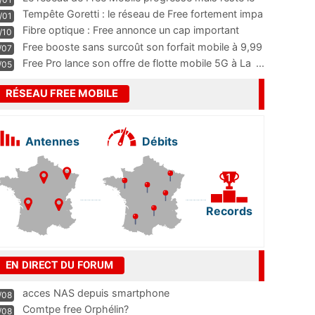
m
...
Tempête Goretti : le réseau de Free fortement impa
/01
...
Fibre optique : Free annonce un cap important
/10
pass
...
Free booste sans surcoût son forfait mobile à 9,99
/07
...
Free Pro lance son offre de flotte mobile 5G à La
...
/05
RÉSEAU FREE MOBILE
Antennes
Débits
Records
EN DIRECT DU FORUM
acces NAS depuis smartphone
/08
Comtpe free Orphélin?
/08