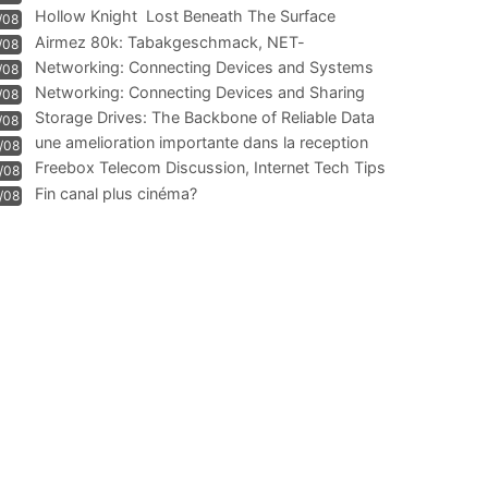
Hollow Knight  Lost Beneath The Surface
/08
Airmez 80k: Tabakgeschmack, NET-
/08
Technologie und Leistung im
Networking: Connecting Devices and Systems
/08
Networking: Connecting Devices and Sharing
/08
Information
Storage Drives: The Backbone of Reliable Data
/08
Management
une amelioration importante dans la reception
/08
WIFI
Freebox Telecom Discussion, Internet Tech Tips
/08
Communi
Fin canal plus cinéma?
/08