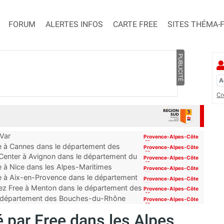
FORUM
ALERTES INFOS
CARTE FREE
SITES THÉMA-
PUBLICITÉ
Cr
 Var
Provence-Alpes-Côte
d'Azur
ue à Cannes dans le département des
Provence-Alpes-Côte
d'Azur
 Center à Avignon dans le département du
Provence-Alpes-Côte
d'Azur
e à Nice dans les Alpes-Maritimes
Provence-Alpes-Côte
d'Azur
ue à Aix-en-Provence dans le département
Provence-Alpes-Côte
d'Azur
ez Free à Menton dans le département des
Provence-Alpes-Côte
d'Azur
 du département des Bouches-du-Rhône
Provence-Alpes-Côte
d'Azur
par Free dans les Alpes