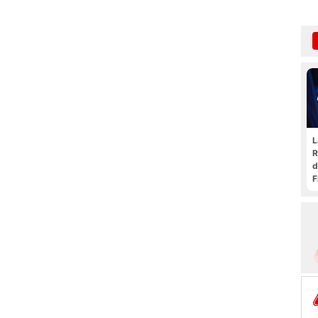
L
R
d
F
t