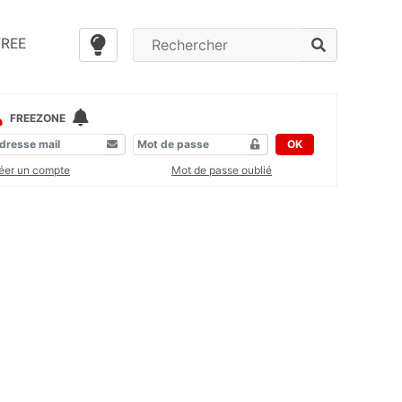
FREE
FREEZONE
OK
éer un compte
Mot de passe oublié