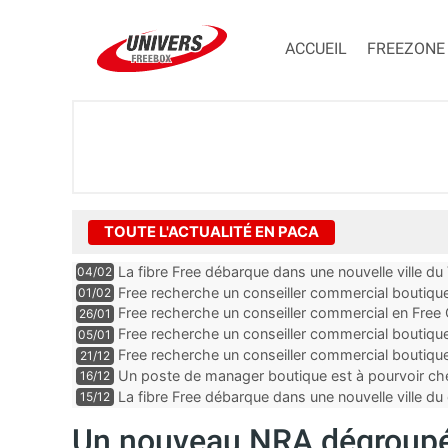
ACCUEIL
FREEZONE
TOUTE L'ACTUALITÉ EN PACA
La fibre Free débarque dans une nouvelle ville du
04/02
Free recherche un conseiller commercial boutiq
01/02
Alpes-Maritimes
Free recherche un conseiller commercial en Free
26/01
Vaucluse
Free recherche un conseiller commercial boutiqu
05/01
Free recherche un conseiller commercial boutiq
21/12
des Bouches-du-Rhône
Un poste de manager boutique est à pourvoir ch
16/12
Alpes-Maritimes
La fibre Free débarque dans une nouvelle ville
15/12
Un nouveau NRA dégroupé 