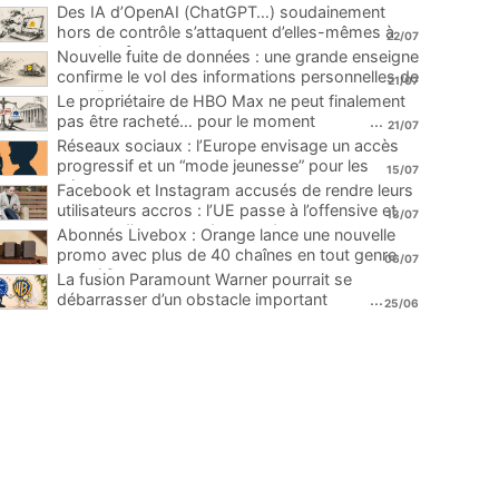
Des IA d’OpenAI (ChatGPT…) soudainement
hors de contrôle s’attaquent d’elles-mêmes à
22/07
une plateforme
...
Nouvelle fuite de données : une grande enseigne
confirme le vol des informations personnelles de
21/07
ses clients
...
Le propriétaire de HBO Max ne peut finalement
pas être racheté… pour le moment
...
21/07
Réseaux sociaux : l’Europe envisage un accès
progressif et un “mode jeunesse” pour les
15/07
mineurs
...
Facebook et Instagram accusés de rendre leurs
utilisateurs accros : l’UE passe à l’offensive et
13/07
menace d’une amende record
...
Abonnés Livebox : Orange lance une nouvelle
promo avec plus de 40 chaînes en tout genre
06/07
pour 1€
...
La fusion Paramount Warner pourrait se
débarrasser d’un obstacle important
...
25/06