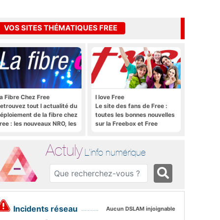
VOS SITES THÉMATIQUES FREE
a Fibre Chez Free
I love Free
etrouvez tout l actualité du
Le site des fans de Free :
éploiement de la fibre chez
toutes les bonnes nouvelles
ree : les nouveaux NRO, les
sur la Freebox et Free
utoriels, les astuces, etc.
Mobile, et rien que les
bonnes nouvelles
Actuly
L'info numérique
Incidents réseau
Aucun DSLAM injoignable