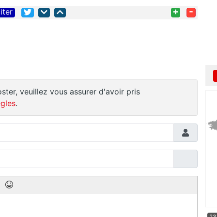
+
-
iter
ster, veuillez vous assurer d'avoir pris
gles
.
23