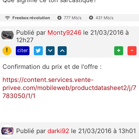
Que signifie ce ton sarcastique?
Freebox révolution
777 Mb/s
431 Mb/s
Publié
par
Monty9246
le 21/03/2016 à
12h27
!
+
-
citer
Confirmation du prix et de l'offre :
https://content.services.vente-
privee.com/mobileweb/productdatasheet2/j/7
783050/1/1
Publié
par
darki92
le 21/03/2016 à 13h01