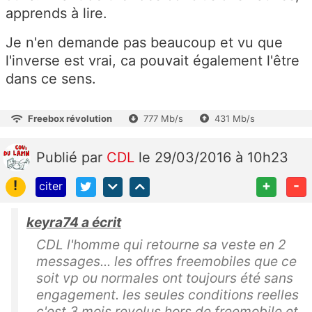
apprends à lire.
Je n'en demande pas beaucoup et vu que
l'inverse est vrai, ca pouvait également l'être
dans ce sens.
Freebox révolution
777 Mb/s
431 Mb/s
Publié
par
CDL
le 29/03/2016 à 10h23
!
+
-
citer
keyra74 a écrit
CDL l'homme qui retourne sa veste en 2
messages... les offres freemobiles que ce
soit vp ou normales ont toujours été sans
engagement. les seules conditions reelles
c'est 3 mois revolus hors de freemobile et