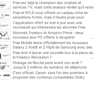
Free est déjà le champion des chaînes et
services TV, mais cette analyse révèle qu'il reste
encore au moins 141 ajouts possibles
...
Free et RTL9 vous offrent un cadeau riche en
sensations fortes, mais il faudra jouer pour
l'obtenir
...
L'application nPerf se met à jour avec une
nouveauté qui intéressera les abonnés Free
Mobile, Orange, SFR et Bouygues Telecom
...
Abonnés Freebox et Amazon Prime : deux
nouveaux jeux PC offerts à récupérer
...
Free Mobile lance officiellement les nouveaux
Galaxy Z Fold8 et Z Flip8 de Samsung avec des
promos et des cadeaux
...
Free doit-il lancer une nouvelle box à la place de
la Freebox Révolution ?
...
Piratage de Bloctel juste avant son arrêt ?
Jusqu'à 3 millions de numéros de téléphone
auraient fuité
...
C'est officiel, Canal+ sera l'un des premiers à
proposer des contenus compatibles Dolby
Vision 2
...