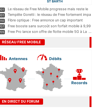
ST BARTH
Le réseau de Free Mobile progresse mais reste le
/01
m
...
Tempête Goretti : le réseau de Free fortement impa
/01
...
Fibre optique : Free annonce un cap important
/10
pass
...
Free booste sans surcoût son forfait mobile à 9,99
/07
...
Free Pro lance son offre de flotte mobile 5G à La
...
/05
RÉSEAU FREE MOBILE
Antennes
Débits
Records
EN DIRECT DU FORUM