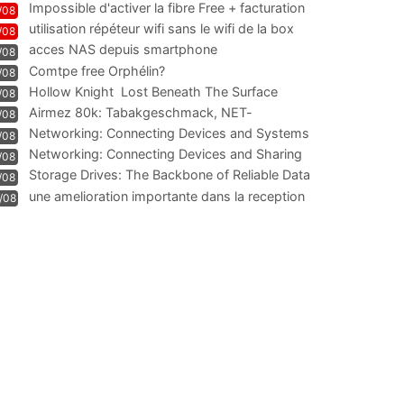
Impossible d'activer la fibre Free + facturation
/08
résiliation
utilisation répéteur wifi sans le wifi de la box
/08
acces NAS depuis smartphone
/08
Comtpe free Orphélin?
/08
Hollow Knight  Lost Beneath The Surface
/08
Airmez 80k: Tabakgeschmack, NET-
/08
Technologie und Leistung im
Networking: Connecting Devices and Systems
/08
Networking: Connecting Devices and Sharing
/08
Information
Storage Drives: The Backbone of Reliable Data
/08
Management
une amelioration importante dans la reception
/08
WIFI