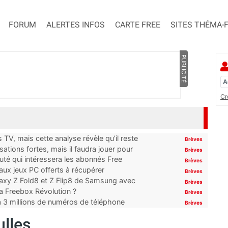
FORUM
ALERTES INFOS
CARTE FREE
SITES THÉMA-
PUBLICITÉ
Cr
TV, mais cette analyse révèle qu’il reste
Brèves
ations fortes, mais il faudra jouer pour
Brèves
uté qui intéressera les abonnés Free
Brèves
x jeux PC offerts à récupérer
Brèves
laxy Z Fold8 et Z Flip8 de Samsung avec
Brèves
 la Freebox Révolution ?
Brèves
’à 3 millions de numéros de téléphone
Brèves
ulles