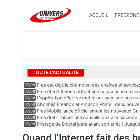
ACCUEIL
FREEZONE
TOUTE L'ACTUALITÉ
Free est déjà le champion des chaînes et services 
07/08
encore au moin...
Free et RTL9 vous offrent un cadeau riche en sens
07/08
l’obtenir
L’application nPerf se met à jour avec une nouvea
07/08
Mobile, Orange, SFR ...
Abonnés Freebox et Amazon Prime : deux nouveau
07/08
Free Mobile lance officiellement les nouveaux Ga
07/08
des promos et des cadeaux
Free doit-il lancer une nouvelle box à la place de
07/08
Piratage de Bloctel juste avant son arrêt ? Jusqu
07/08
auraient fuité
Quand l’Internet fait des b