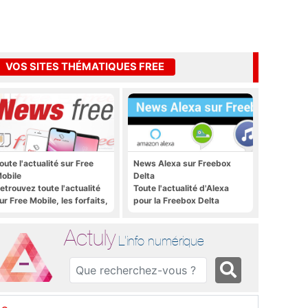
VOS SITES THÉMATIQUES FREE
oute l'actualité sur Free
News Alexa sur Freebox
obile
Delta
etrouvez toute l'actualité
Toute l'actualité d'Alexa
ur Free Mobile, les forfaits,
pour la Freebox Delta
e déploiement 4G, 5G, les
romos, les nouveautés et
Actuly
ien plus encore
L'info numérique