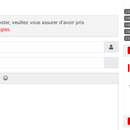
23
09
ster, veuillez vous assurer d'avoir pris
09
gles
.
29
23