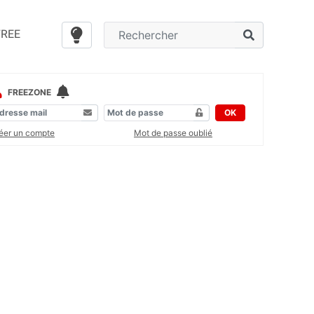
FREE
FREEZONE
OK
éer un compte
Mot de passe oublié