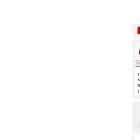
T
M
R
s
l
p
b