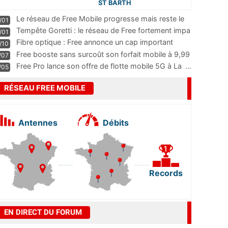
ST BARTH
Le réseau de Free Mobile progresse mais reste le
/01
m
...
Tempête Goretti : le réseau de Free fortement impa
/01
...
Fibre optique : Free annonce un cap important
/10
pass
...
Free booste sans surcoût son forfait mobile à 9,99
/07
...
Free Pro lance son offre de flotte mobile 5G à La
...
/05
RÉSEAU FREE MOBILE
Antennes
Débits
Records
EN DIRECT DU FORUM