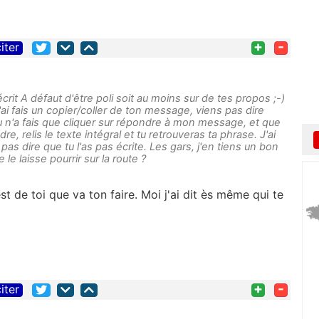
+
-
iter
écrit A défaut d'être poli soit au moins sur de tes propos ;-)
 J'ai fais un copier/coller de ton message, viens pas dire
u n'a fais que cliquer sur répondre à mon message, et que
dre, relis le texte intégral et tu retrouveras ta phrase. J'ai
 pas dire que tu l'as pas écrite. Les gars, j'en tiens un bon
e le laisse pourrir sur la route ?
t de toi que va ton faire. Moi j'ai dit ès même qui te
+
-
iter