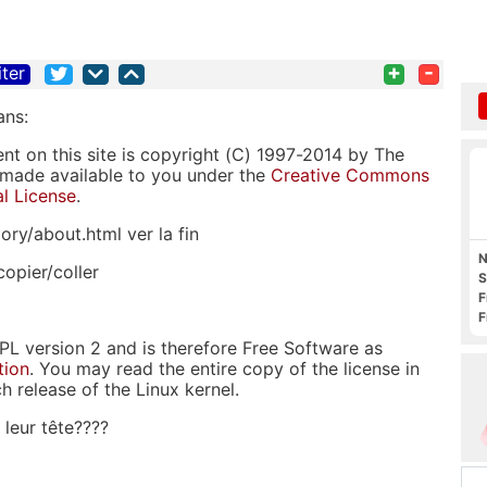
+
-
iter
ans:
nt on this site is copyright (C) 1997-2014 by The
s made available to you under the
Creative Commons
al License
.
ry/about.html ver la fin
N
opier/coller
S
F
F
O
PL version 2 and is therefore Free Software as
tion
. You may read the entire copy of the license in
ch release of the Linux kernel.
 leur tête????