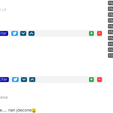
06
06
 ;-)
06
06
05
+
-
05
iter
05
04
04
03
+
-
citer
mince
..... nan jdecone