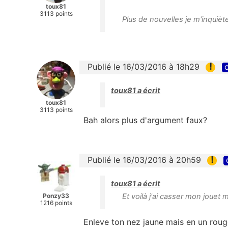
toux81
3113 points
Plus de nouvelles je m'inquiète
!
Publié le 16/03/2016 à 18h29
c
toux81 a écrit
toux81
3113 points
Bah alors plus d'argument faux?
!
Publié le 16/03/2016 à 20h59
toux81 a écrit
Ponzy33
Et voilà j'ai casser mon jouet 
1216 points
Enleve ton nez jaune mais en un rouge