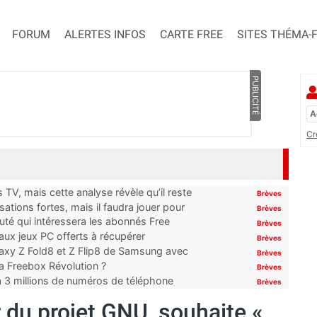
FORUM
ALERTES INFOS
CARTE FREE
SITES THÉMA-
PUBLICITÉ
Cr
TV, mais cette analyse révèle qu’il reste
Brèves
ations fortes, mais il faudra jouer pour
Brèves
uté qui intéressera les abonnés Free
Brèves
x jeux PC offerts à récupérer
Brèves
laxy Z Fold8 et Z Flip8 de Samsung avec
Brèves
 la Freebox Révolution ?
Brèves
’à 3 millions de numéros de téléphone
Brèves
 du projet GNU, souhaite «