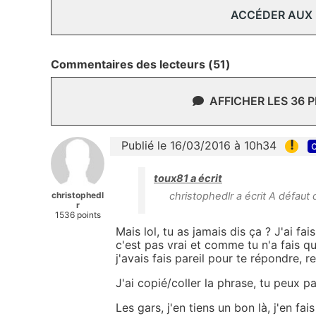
ACCÉDER AUX
Commentaires des lecteurs (51)
AFFICHER LES 36 
!
Publié le 16/03/2016 à 10h34
c
toux81 a écrit
christophedl
christophedlr a écrit A défaut 
r
1536 points
Mais lol, tu as jamais dis ça ? J'ai f
c'est pas vrai et comme tu n'a fais 
j'avais fais pareil pour te répondre, re
J'ai copié/coller la phrase, tu peux pa
Les gars, j'en tiens un bon là, j'en fai