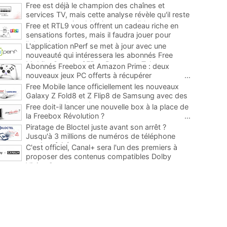
Free est déjà le champion des chaînes et
services TV, mais cette analyse révèle qu'il reste
encore au moins 141 ajouts possibles
...
Free et RTL9 vous offrent un cadeau riche en
sensations fortes, mais il faudra jouer pour
l'obtenir
...
L'application nPerf se met à jour avec une
nouveauté qui intéressera les abonnés Free
Mobile, Orange, SFR et Bouygues Telecom
...
Abonnés Freebox et Amazon Prime : deux
nouveaux jeux PC offerts à récupérer
...
Free Mobile lance officiellement les nouveaux
Galaxy Z Fold8 et Z Flip8 de Samsung avec des
promos et des cadeaux
...
Free doit-il lancer une nouvelle box à la place de
la Freebox Révolution ?
...
Piratage de Bloctel juste avant son arrêt ?
Jusqu'à 3 millions de numéros de téléphone
auraient fuité
...
C'est officiel, Canal+ sera l'un des premiers à
proposer des contenus compatibles Dolby
Vision 2
...