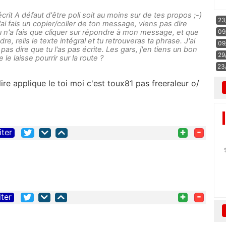
écrit A défaut d'être poli soit au moins sur de tes propos ;-)
23
 J'ai fais un copier/coller de ton message, viens pas dire
u n'a fais que cliquer sur répondre à mon message, et que
09
dre, relis le texte intégral et tu retrouveras ta phrase. J'ai
09
 pas dire que tu l'as pas écrite. Les gars, j'en tiens un bon
29
e le laisse pourrir sur la route ?
23
re applique le toi moi c'est toux81 pas freeraleur o/
+
-
iter
+
-
iter