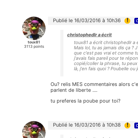
!
Publié le 16/03/2016 à 10h36
c
christophedlr a écrit
toux81
toux81 a écrit christophedlr a 
3113 points
Mais lol, tu as jamais dis ça ?
que c'est pas vrai et comme t
j'avais fais pareil pour te répon
copié/coller la phrase, tu peux
là, j'en fais quoi ? Poubelle ou j
Ou? relis MES commentaires alors c'es
parlent de liberte ....
tu preferes la poube pour toi?
!
Publié le 16/03/2016 à 10h38
c