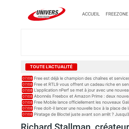
ACCUEIL
FREEZONE
TOUTE L'ACTUALITÉ
Free est déjà le champion des chaînes et services 
07/08
encore au moin...
Free et RTL9 vous offrent un cadeau riche en sens
07/08
l’obtenir
L’application nPerf se met à jour avec une nouvea
07/08
Mobile, Orange, SFR ...
Abonnés Freebox et Amazon Prime : deux nouveau
07/08
Free Mobile lance officiellement les nouveaux Ga
07/08
des promos et des cadeaux
Free doit-il lancer une nouvelle box à la place de
07/08
Piratage de Bloctel juste avant son arrêt ? Jusqu
07/08
auraient fuité
Richard Stallman, créateur