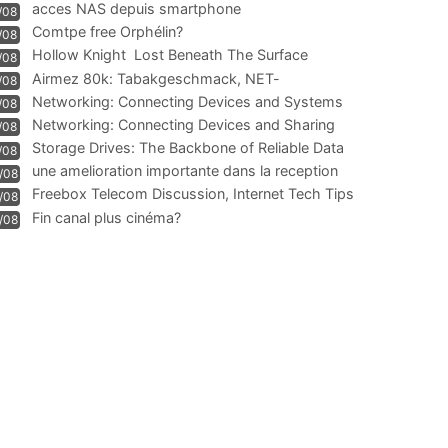
acces NAS depuis smartphone
/08
Comtpe free Orphélin?
/08
Hollow Knight  Lost Beneath The Surface
/08
Airmez 80k: Tabakgeschmack, NET-
/08
Technologie und Leistung im
Networking: Connecting Devices and Systems
/08
Networking: Connecting Devices and Sharing
/08
Information
Storage Drives: The Backbone of Reliable Data
/08
Management
une amelioration importante dans la reception
/08
WIFI
Freebox Telecom Discussion, Internet Tech Tips
/08
Communi
Fin canal plus cinéma?
/08