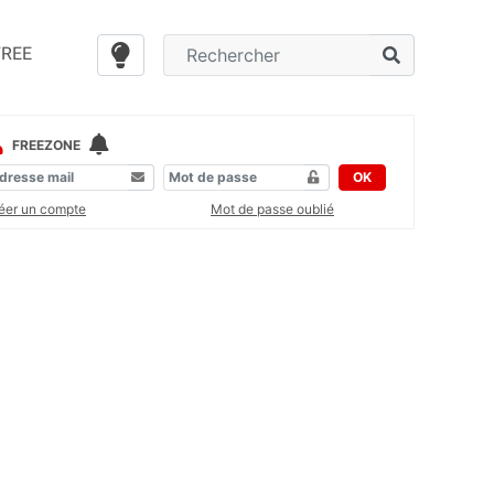
FREE
FREEZONE
OK
éer un compte
Mot de passe oublié