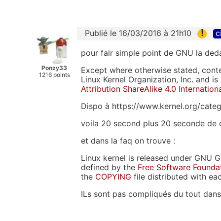
!
Publié le 16/03/2016 à 21h10
c
pour fair simple point de GNU la ded
Ponzy33
Except where otherwise stated, conte
1216 points
Linux Kernel Organization, Inc. and i
Attribution ShareAlike 4.0 Internation
Dispo à https://www.kernel.org/catego
voila 20 second plus 20 seconde de c
et dans la faq on trouve :
Linux kernel is released under GNU G
defined by the
Free Software Founda
the
COPYING
file distributed with ea
ILs sont pas compliqués du tout dans