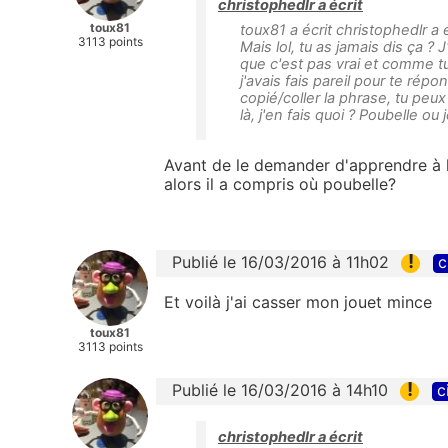
christophedlr a écrit
toux81
toux81 a écrit christophedlr a 
3113 points
Mais lol, tu as jamais dis ça ?
que c'est pas vrai et comme t
j'avais fais pareil pour te répon
copié/coller la phrase, tu peux
là, j'en fais quoi ? Poubelle ou j
Avant de le demander d'apprendre à li
alors il a compris où poubelle?
!
Publié le 16/03/2016 à 11h02
c
Et voilà j'ai casser mon jouet mince
toux81
3113 points
!
Publié le 16/03/2016 à 14h10
c
christophedlr a écrit