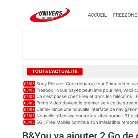
ACCUEIL
FREEZONE
TOUTE L'ACTUALITÉ
Sony Pictures Core débarque sur Prime Video avec
05/08
Freebox : vous payez peut-être pour rien, voici
05/08
abonnements TV oubliés
Ca s’est passé chez Free et dans les télécoms : F
05/08
pointe le bout de...
Prime Video devient le premier service de strea
05/08
ce lancement
Canal+ lance une nouvelle interface de navigation
05/08
Nouvelle offensive contre les sites porno : 31 pl
05/08
par Orange, Free, SF...
5G : Free Mobile continue son irrésistible remon
05/08
plus que jamais sous pr...
B&You va ajouter 2 Go de d