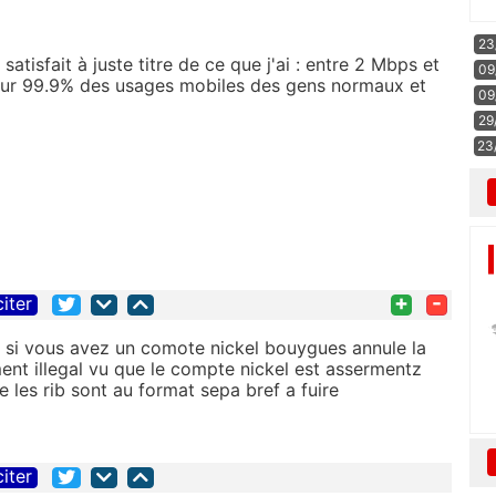
23
atisfait à juste titre de ce que j'ai : entre 2 Mbps et
09
ur 99.9% des usages mobiles des gens normaux et
09
29
23
+
-
citer
us si vous avez un comote nickel bouygues annule la
nt illegal vu que le compte nickel est assermentz
 les rib sont au format sepa bref a fuire
citer