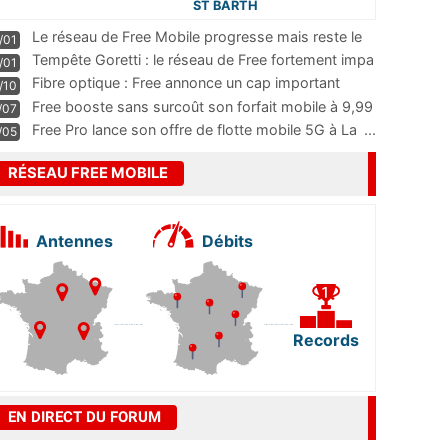
ST BARTH
Le réseau de Free Mobile progresse mais reste le
/01
m
...
Tempête Goretti : le réseau de Free fortement impa
/01
...
Fibre optique : Free annonce un cap important
/10
pass
...
Free booste sans surcoût son forfait mobile à 9,99
/07
...
Free Pro lance son offre de flotte mobile 5G à La
...
/05
RÉSEAU FREE MOBILE
Antennes
Débits
Records
EN DIRECT DU FORUM