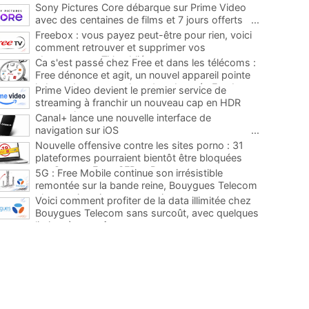
Sony Pictures Core débarque sur Prime Video
avec des centaines de films et 7 jours offerts
...
Freebox : vous payez peut-être pour rien, voici
comment retrouver et supprimer vos
abonnements TV oubliés
...
Ca s'est passé chez Free et dans les télécoms :
Free dénonce et agit, un nouvel appareil pointe
le bout de son nez chez des abonnés Freebox...
Prime Video devient le premier service de
...
streaming à franchir un nouveau cap en HDR
avec ce lancement
...
Canal+ lance une nouvelle interface de
navigation sur iOS
...
Nouvelle offensive contre les sites porno : 31
plateformes pourraient bientôt être bloquées
par Orange, Free, SFR et Bouygues
...
5G : Free Mobile continue son irrésistible
remontée sur la bande reine, Bouygues Telecom
plus que jamais sous pression
...
Voici comment profiter de la data illimitée chez
Bouygues Telecom sans surcoût, avec quelques
limites à connaître
...