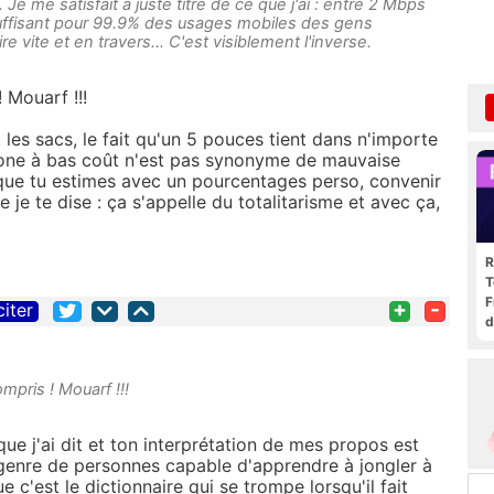
 Je me satisfait à juste titre de ce que j'ai : entre 2 Mbps
fisant pour 99.9% des usages mobiles des gens
e vite et en travers... C'est visiblement l'inverse.
! Mouarf !!!
, les sacs, le fait qu'un 5 pouces tient dans n'importe
one à bas coût n'est pas synonyme de mauvaise
 et que tu estimes avec un pourcentages perso, convenir
je te dise : ça s'appelle du totalitarisme et avec ça,
R
T
F
+
-
citer
d
ompris ! Mouarf !!!
 que j'ai dit et ton interprétation de mes propos est
ce genre de personnes capable d'apprendre à jongler à
c'est le dictionnaire qui se trompe lorsqu'il fait