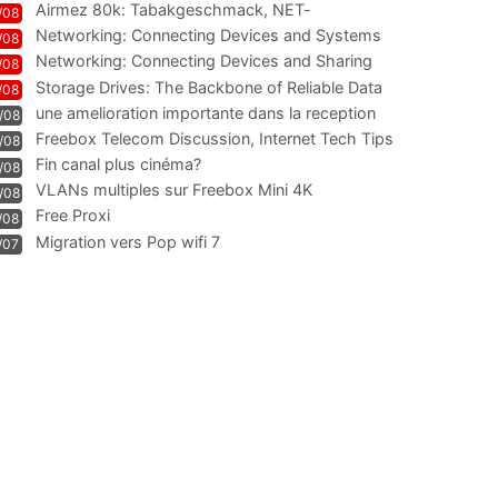
Airmez 80k: Tabakgeschmack, NET-
/08
Technologie und Leistung im
Networking: Connecting Devices and Systems
/08
Networking: Connecting Devices and Sharing
/08
Information
Storage Drives: The Backbone of Reliable Data
/08
Management
une amelioration importante dans la reception
/08
WIFI
Freebox Telecom Discussion, Internet Tech Tips
/08
Communi
Fin canal plus cinéma?
/08
VLANs multiples sur Freebox Mini 4K
/08
Free Proxi
/08
Migration vers Pop wifi 7
/07