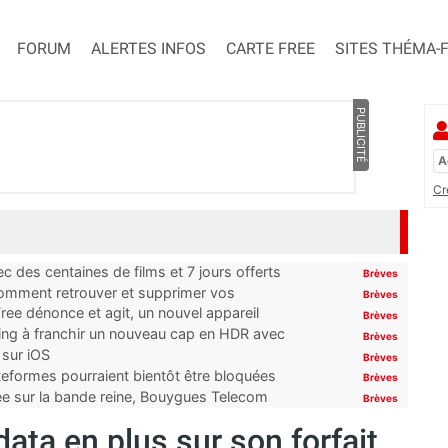
FORUM
ALERTES INFOS
CARTE FREE
SITES THÉMA-
PUBLICITÉ
Cr
 des centaines de films et 7 jours offerts
Brèves
 comment retrouver et supprimer vos
Brèves
ree dénonce et agit, un nouvel appareil
Brèves
ming à franchir un nouveau cap en HDR avec
Brèves
 sur iOS
Brèves
ateformes pourraient bientôt être bloquées
Brèves
tée sur la bande reine, Bouygues Telecom
Brèves
ata en plus sur son forfait