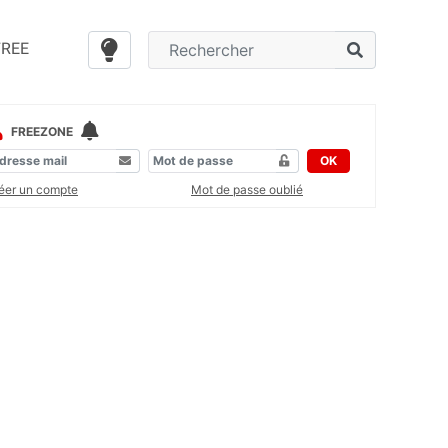
FREE
FREEZONE
OK
éer un compte
Mot de passe oublié