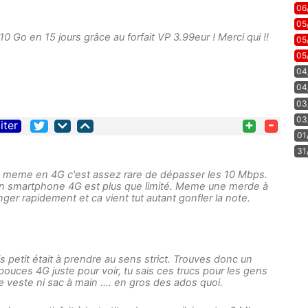
06
05
 Go en 15 jours grâce au forfait VP 3.99eur ! Merci qui !!
05
05
04
04
03
03
+
-
iter
01
31
.... meme en 4G c'est assez rare de dépasser les 10 Mbps.
ns un smartphone 4G est plus que limité. Meme une merde à
nger rapidement et ca vient tut autant gonfler la note.
s petit était à prendre au sens strict. Trouves donc un
ouces 4G juste pour voir, tu sais ces trucs pour les gens
e veste ni sac à main .... en gros des ados quoi.