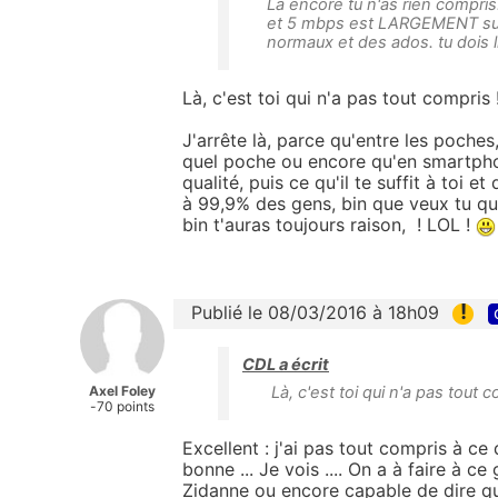
La encore tu n'as rien compris.
et 5 mbps est LARGEMENT suf
normaux et des ados. tu dois lir
Là, c'est toi qui n'a pas tout compris 
J'arrête là, parce qu'entre les poches
quel poche ou encore qu'en smartph
qualité, puis ce qu'il te suffit à toi
à 99,9% des gens, bin que veux tu que 
bin t'auras toujours raison, ! LOL !
!
Publié le 08/03/2016 à 18h09
CDL a écrit
Axel Foley
Là, c'est toi qui n'a pas tout c
-70 points
Excellent : j'ai pas tout compris à ce
bonne ... Je vois .... On a à faire à 
Zidanne ou encore capable de dire que 