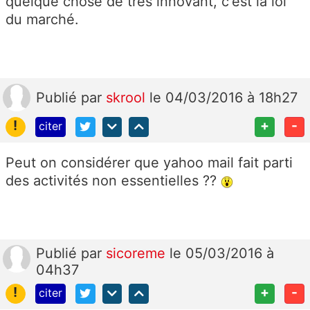
quelque chose de très innovant, c'est la loi
du marché.
Publié
par
skrool
le 04/03/2016 à 18h27
!
+
-
citer
Peut on considérer que yahoo mail fait parti
des activités non essentielles ??
Publié
par
sicoreme
le 05/03/2016 à
04h37
!
+
-
citer