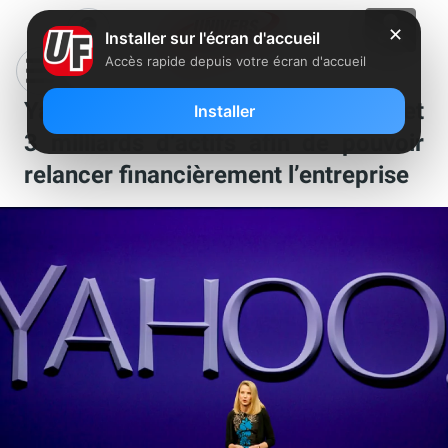
✕
Installer sur l'écran d'accueil
Accès rapide depuis votre écran d'accueil
Yahoo ! cherche à vendre entre 1 et
Installer
3 milliards d’actifs afin de pouvoir
relancer financièrement l’entreprise