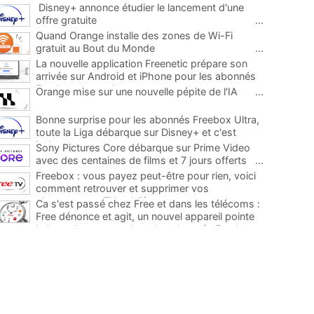
Disney+ annonce étudier le lancement d'une
offre gratuite
...
Quand Orange installe des zones de Wi-Fi
gratuit au Bout du Monde
...
La nouvelle application Freenetic prépare son
arrivée sur Android et iPhone pour les abonnés
Freebox, testez la
...
Orange mise sur une nouvelle pépite de l'IA
...
Bonne surprise pour les abonnés Freebox Ultra,
toute la Liga débarque sur Disney+ et c'est
inclus
...
Sony Pictures Core débarque sur Prime Video
avec des centaines de films et 7 jours offerts
...
Freebox : vous payez peut-être pour rien, voici
comment retrouver et supprimer vos
abonnements TV oubliés
...
Ca s'est passé chez Free et dans les télécoms :
Free dénonce et agit, un nouvel appareil pointe
le bout de son nez chez des abonnés Freebox...
...