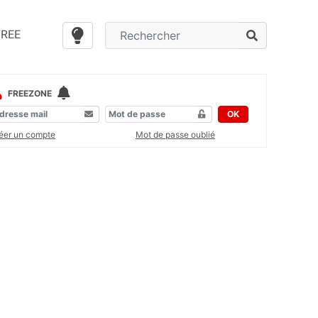
FREE
FREEZONE
OK
éer un compte
Mot de passe oublié