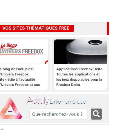
VOS SITES THÉMATIQUES FREE
e blog de l'actualité
Applications Freebox Delta
'Univers Freebox
Toutes les applications et
ite dédié à l'actualité
les jeux disponibles pour la
'Univers Freebox et ses
Freebox Delta
pplications mobiles, aux
orums, aux sites
Actuly
hématiques Actuly, à
L'info numérique
reezone, etc.