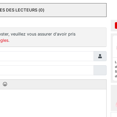
S DES LECTEURS (0)
ster, veuillez vous assurer d'avoir pris
gles
.
L
d
S
d
a
f
t
F