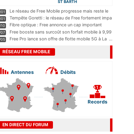
ST BARTH
Le réseau de Free Mobile progresse mais reste le
/01
m
...
Tempête Goretti : le réseau de Free fortement impa
/01
...
Fibre optique : Free annonce un cap important
/10
pass
...
Free booste sans surcoût son forfait mobile à 9,99
/07
...
Free Pro lance son offre de flotte mobile 5G à La
...
/05
RÉSEAU FREE MOBILE
Antennes
Débits
Records
EN DIRECT DU FORUM