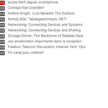
acces NAS depuis smartphone
/08
Comtpe free Orphélin?
/08
Hollow Knight  Lost Beneath The Surface
/08
Airmez 80k: Tabakgeschmack, NET-
/08
Technologie und Leistung im
Networking: Connecting Devices and Systems
/08
Networking: Connecting Devices and Sharing
/08
Information
Storage Drives: The Backbone of Reliable Data
/08
Management
une amelioration importante dans la reception
/08
WIFI
Freebox Telecom Discussion, Internet Tech Tips
/08
Communi
Fin canal plus cinéma?
/08