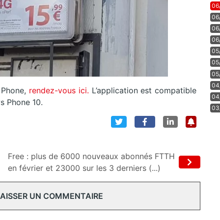
06
06
06
06
05
05
05
04
s Phone,
rendez-vous ici.
L’application est compatible
04
s Phone 10.
03
Free : plus de 6000 nouveaux abonnés FTTH
en février et 23000 sur les 3 derniers (...)
 LAISSER UN COMMENTAIRE