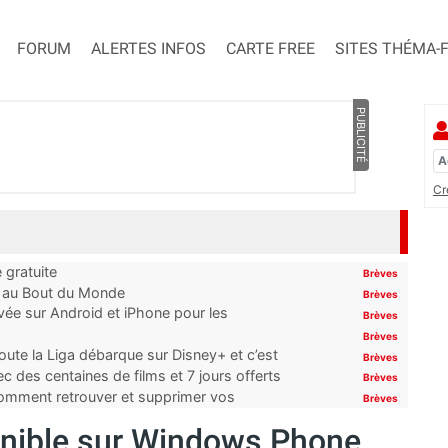
FORUM
ALERTES INFOS
CARTE FREE
SITES THÉMA-
PUBLICITÉ
Cr
 gratuite
Brèves
t au Bout du Monde
Brèves
ivée sur Android et iPhone pour les
Brèves
Brèves
oute la Liga débarque sur Disney+ et c’est
Brèves
 des centaines de films et 7 jours offerts
Brèves
 comment retrouver et supprimer vos
Brèves
onible sur Windows Phone