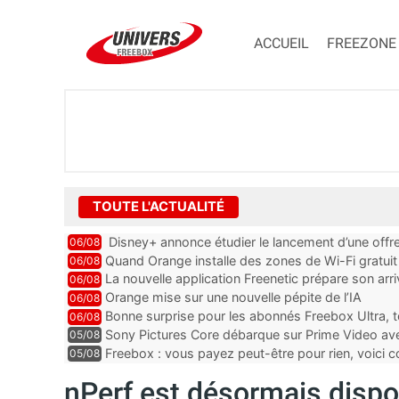
ACCUEIL
FREEZONE
TOUTE L'ACTUALITÉ
Disney+ annonce étudier le lancement d’une offre
06/08
Quand Orange installe des zones de Wi-Fi gratui
06/08
La nouvelle application Freenetic prépare son arr
06/08
abonnés Freebox, testez la
Orange mise sur une nouvelle pépite de l’IA
06/08
Bonne surprise pour les abonnés Freebox Ultra, t
06/08
inclus
Sony Pictures Core débarque sur Prime Video avec
05/08
Freebox : vous payez peut-être pour rien, voici
05/08
abonnements TV oubliés
nPerf est désormais disp