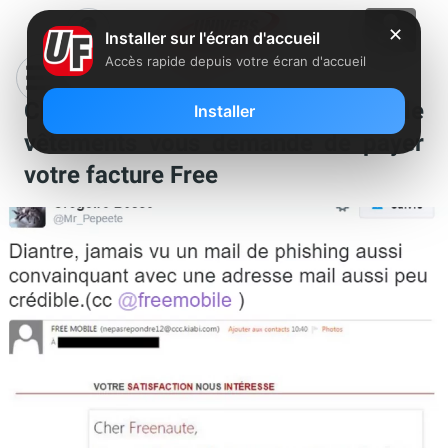
✕
Installer sur l'écran d'accueil
Accès rapide depuis votre écran d'accueil
Clin d’œil : Quand un magasin de
Installer
vêtements vous demande de payer
votre facture Free