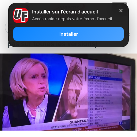
✕
Installer sur l'écran d'accueil
Accès rapide depuis votre écran d'accueil
LCI sur Freebox : c’est parti ! (mais
Installer
pas sur toutes les versions)