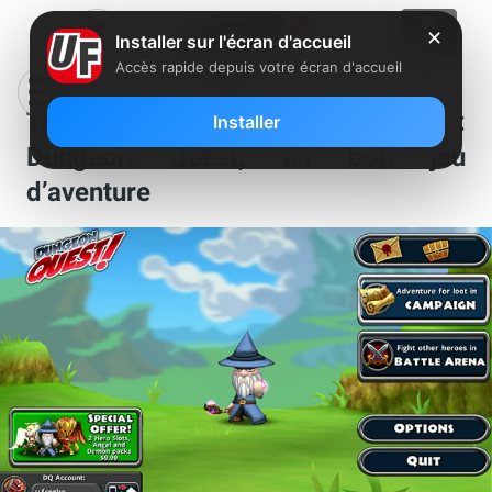
✕
Installer sur l'écran d'accueil
Accès rapide depuis votre écran d'accueil
Test appli Freebox Mini 4K :
Installer
Dungeon Quest, un bon jeu
d’aventure