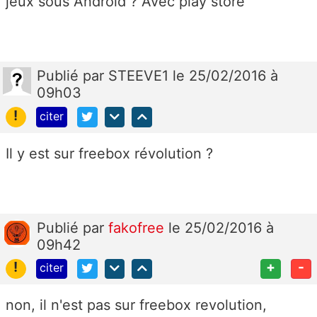
jeux sous Android ? Avec play store
Publié
par
STEEVE1
le 25/02/2016 à
09h03
!
citer
Il y est sur freebox révolution ?
Publié
par
fakofree
le 25/02/2016 à
09h42
!
+
-
citer
non, il n'est pas sur freebox revolution,