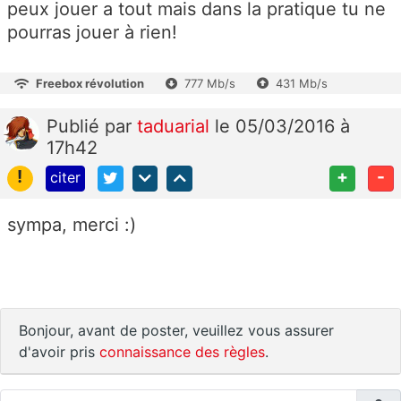
peux jouer a tout mais dans la pratique tu ne
pourras jouer à rien!
Freebox révolution
777 Mb/s
431 Mb/s
Publié
par
taduarial
le 05/03/2016 à
17h42
!
+
-
citer
sympa, merci :)
Bonjour, avant de poster, veuillez vous assurer
d'avoir pris
connaissance des règles
.