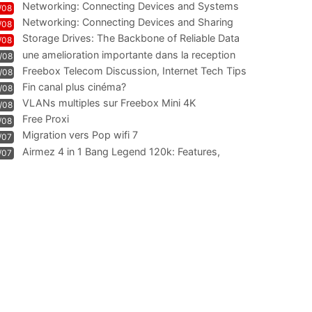
Networking: Connecting Devices and Systems
/08
Networking: Connecting Devices and Sharing
/08
Information
Storage Drives: The Backbone of Reliable Data
/08
Management
une amelioration importante dans la reception
/08
WIFI
Freebox Telecom Discussion, Internet Tech Tips
/08
Communi
Fin canal plus cinéma?
/08
VLANs multiples sur Freebox Mini 4K
/08
Free Proxi
/08
Migration vers Pop wifi 7
/07
Airmez 4 in 1 Bang Legend 120k: Features,
/07
Geschmack