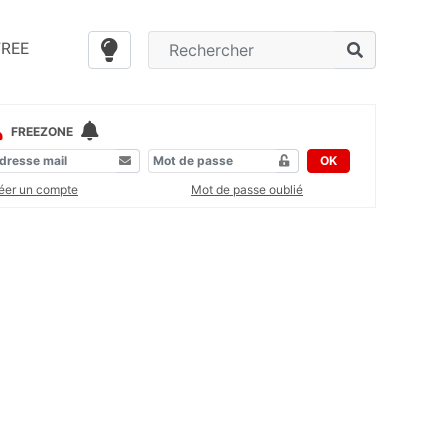
FREE
FREEZONE
OK
éer un compte
Mot de passe oublié