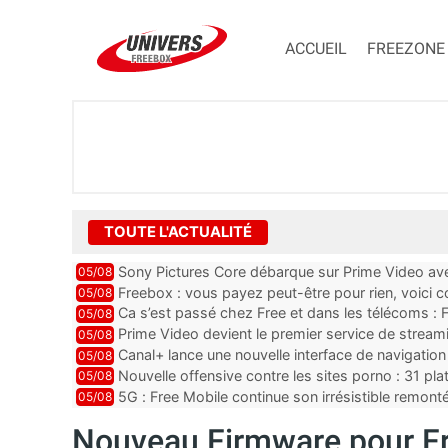
ACCUEIL
FREEZONE
TOUTE L'ACTUALITÉ
Sony Pictures Core débarque sur Prime Video avec
05/08
Freebox : vous payez peut-être pour rien, voici
05/08
abonnements TV oubliés
Ca s’est passé chez Free et dans les télécoms : F
05/08
pointe le bout de...
Prime Video devient le premier service de strea
05/08
ce lancement
Canal+ lance une nouvelle interface de navigation
05/08
Nouvelle offensive contre les sites porno : 31 pl
05/08
par Orange, Free, SF...
5G : Free Mobile continue son irrésistible remon
05/08
plus que jamais sous pr...
Nouveau Firmware pour F