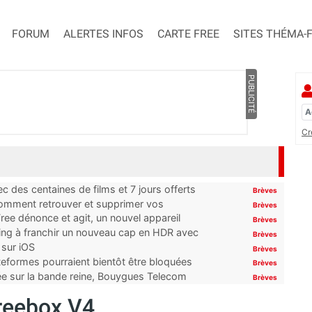
FORUM
ALERTES INFOS
CARTE FREE
SITES THÉMA-
PUBLICITÉ
Cr
 des centaines de films et 7 jours offerts
Brèves
 comment retrouver et supprimer vos
Brèves
ree dénonce et agit, un nouvel appareil
Brèves
ming à franchir un nouveau cap en HDR avec
Brèves
 sur iOS
Brèves
ateformes pourraient bientôt être bloquées
Brèves
tée sur la bande reine, Bouygues Telecom
Brèves
reebox V4