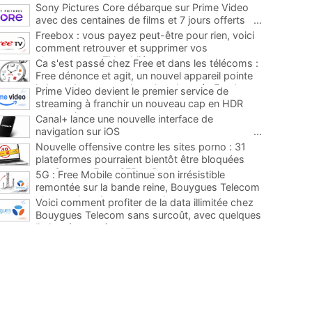
Sony Pictures Core débarque sur Prime Video
avec des centaines de films et 7 jours offerts
...
Freebox : vous payez peut-être pour rien, voici
comment retrouver et supprimer vos
abonnements TV oubliés
...
Ca s'est passé chez Free et dans les télécoms :
Free dénonce et agit, un nouvel appareil pointe
le bout de son nez chez des abonnés Freebox...
Prime Video devient le premier service de
...
streaming à franchir un nouveau cap en HDR
avec ce lancement
...
Canal+ lance une nouvelle interface de
navigation sur iOS
...
Nouvelle offensive contre les sites porno : 31
plateformes pourraient bientôt être bloquées
par Orange, Free, SFR et Bouygues
...
5G : Free Mobile continue son irrésistible
remontée sur la bande reine, Bouygues Telecom
plus que jamais sous pression
...
Voici comment profiter de la data illimitée chez
Bouygues Telecom sans surcoût, avec quelques
limites à connaître
...