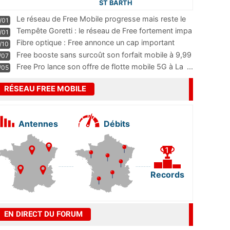
ST BARTH
Le réseau de Free Mobile progresse mais reste le
/01
m
...
Tempête Goretti : le réseau de Free fortement impa
/01
...
Fibre optique : Free annonce un cap important
/10
pass
...
Free booste sans surcoût son forfait mobile à 9,99
/07
...
Free Pro lance son offre de flotte mobile 5G à La
...
/05
RÉSEAU FREE MOBILE
Antennes
Débits
Records
EN DIRECT DU FORUM