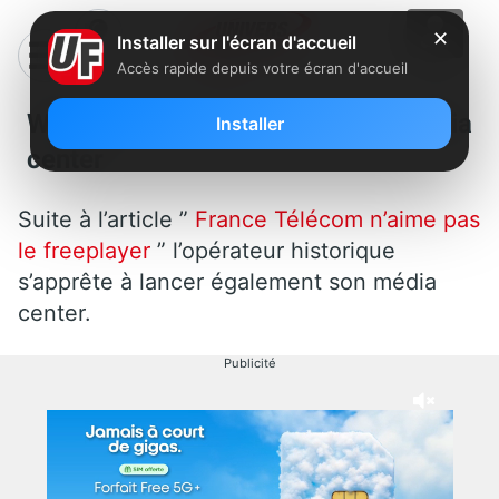
✕
Installer sur l'écran d'accueil
Accès rapide depuis votre écran d'accueil
Wanadoo se lance dans le média
Installer
center
Suite à l’article ”
France Télécom n’aime pas
le freeplayer
” l’opérateur historique
s’apprête à lancer également son média
center.
Publicité