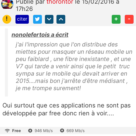
Publié
par
thorontor
le 15/02/2016 à
17h26
!
+
-
citer
nonolefertois a écrit
j'ai l'impression que l'on distribue des
miettes pour masquer un réseau mobile un
peu faiblard , une fibre inexistante , et une
V7 qui tarde a venir ainsi que le petit truc
sympa sur le mobile qui devait arriver en
2015....mais bon j'arrête d’être médisant ,
je me trompe surement!
Oui surtout que ces applications ne sont pas
développée par free donc rien à voir....
Free
946 Mb/s
669 Mb/s