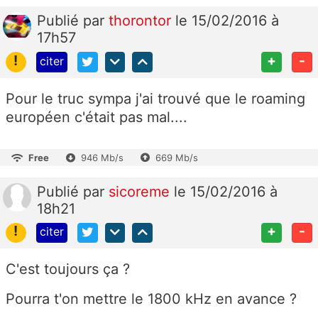
Publié
par
thorontor
le 15/02/2016 à
17h57
!
+
-
citer
Pour le truc sympa j'ai trouvé que le roaming
européen c'était pas mal....
Free
946 Mb/s
669 Mb/s
Publié
par
sicoreme
le 15/02/2016 à
18h21
!
+
-
citer
C'est toujours ça ?
Pourra t'on mettre le 1800 kHz en avance ?