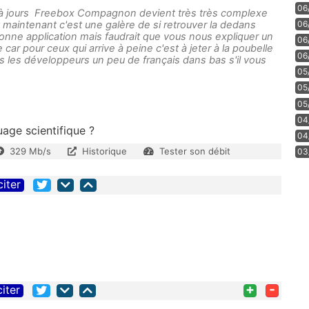
06
 à jours Freebox Compagnon devient très très complexe
06
et maintenant c'est une galère de si retrouver la dedans
bonne application mais faudrait que vous nous expliquer un
06
 car pour ceux qui arrive à peine c'est à jeter à la poubelle
06
s les développeurs un peu de français dans bas s'il vous
05
05
05
04
ge scientifique ?
04
329 Mb/s
Historique
Tester son débit
03
citer
+
-
citer