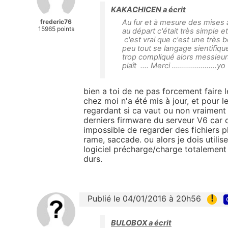
KAKACHICEN a écrit
frederic76
Au fur et à mesure des mises
15965 points
au départ c'était très simple 
c'est vrai que c'est une très 
peu tout se langage sientifique
trop compliqué alors messieur
plaît .... Merci ......................yo
bien a toi de ne pas forcement faire
chez moi n'a été mis à jour, et pour l
regardant si ca vaut ou non vraiment l
derniers firmware du serveur V6 car d
impossible de regarder des fichiers 
rame, saccade. ou alors je dois utilise
logiciel précharge/charge totalement 
durs.
!
Publié le 04/01/2016 à 20h56
BULOBOX a écrit