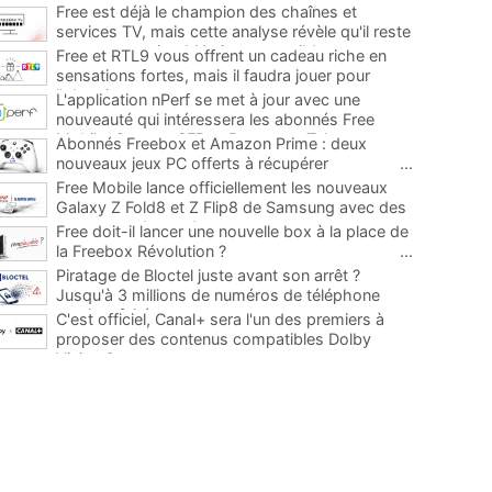
Free est déjà le champion des chaînes et
services TV, mais cette analyse révèle qu'il reste
encore au moins 141 ajouts possibles
...
Free et RTL9 vous offrent un cadeau riche en
sensations fortes, mais il faudra jouer pour
l'obtenir
...
L'application nPerf se met à jour avec une
nouveauté qui intéressera les abonnés Free
Mobile, Orange, SFR et Bouygues Telecom
...
Abonnés Freebox et Amazon Prime : deux
nouveaux jeux PC offerts à récupérer
...
Free Mobile lance officiellement les nouveaux
Galaxy Z Fold8 et Z Flip8 de Samsung avec des
promos et des cadeaux
...
Free doit-il lancer une nouvelle box à la place de
la Freebox Révolution ?
...
Piratage de Bloctel juste avant son arrêt ?
Jusqu'à 3 millions de numéros de téléphone
auraient fuité
...
C'est officiel, Canal+ sera l'un des premiers à
proposer des contenus compatibles Dolby
Vision 2
...