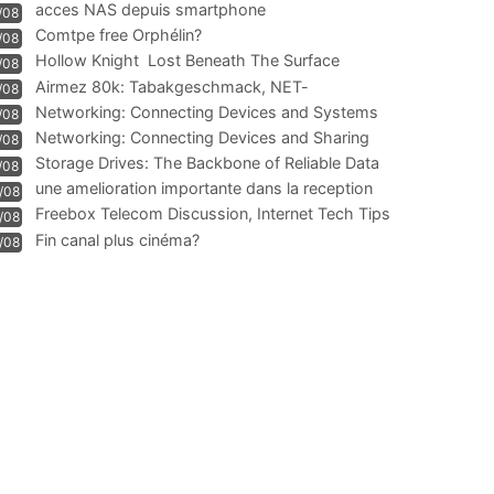
acces NAS depuis smartphone
/08
Comtpe free Orphélin?
/08
Hollow Knight  Lost Beneath The Surface
/08
Airmez 80k: Tabakgeschmack, NET-
/08
Technologie und Leistung im
Networking: Connecting Devices and Systems
/08
Networking: Connecting Devices and Sharing
/08
Information
Storage Drives: The Backbone of Reliable Data
/08
Management
une amelioration importante dans la reception
/08
WIFI
Freebox Telecom Discussion, Internet Tech Tips
/08
Communi
Fin canal plus cinéma?
/08