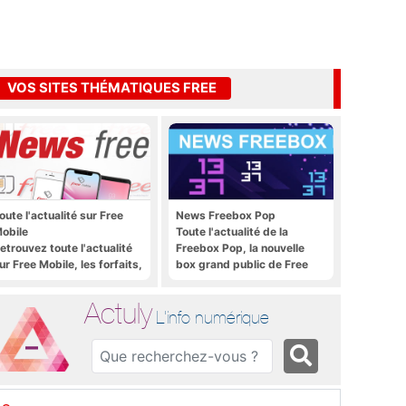
VOS SITES THÉMATIQUES FREE
oute l'actualité sur Free
News Freebox Pop
obile
Toute l'actualité de la
etrouvez toute l'actualité
Freebox Pop, la nouvelle
ur Free Mobile, les forfaits,
box grand public de Free
e déploiement 4G, 5G, les
romos, les nouveautés et
Actuly
ien plus encore
L'info numérique