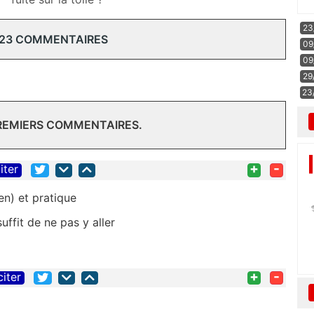
23
 23 COMMENTAIRES
09
09
29
23
PREMIERS COMMENTAIRES.
+
-
iter
en) et pratique
uffit de ne pas y aller
+
-
citer