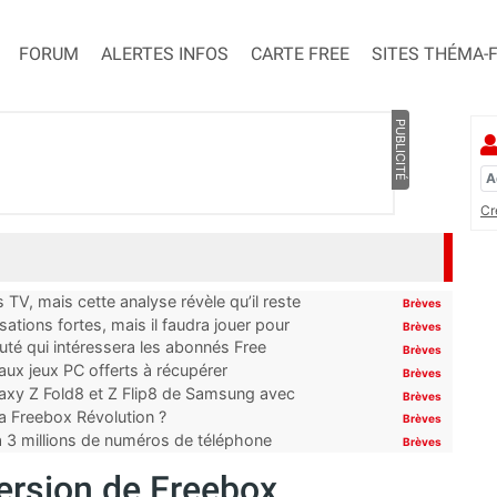
FORUM
ALERTES INFOS
CARTE FREE
SITES THÉMA-
PUBLICITÉ
Cr
TV, mais cette analyse révèle qu’il reste
Brèves
ations fortes, mais il faudra jouer pour
Brèves
uté qui intéressera les abonnés Free
Brèves
x jeux PC offerts à récupérer
Brèves
laxy Z Fold8 et Z Flip8 de Samsung avec
Brèves
 la Freebox Révolution ?
Brèves
’à 3 millions de numéros de téléphone
Brèves
version de Freebox