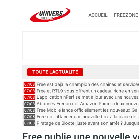
ACCUEIL
FREEZONE
TOUTE L'ACTUALITÉ
Free est déjà le champion des chaînes et services 
07/08
encore au moin...
Free et RTL9 vous offrent un cadeau riche en sens
07/08
l’obtenir
L’application nPerf se met à jour avec une nouvea
07/08
Mobile, Orange, SFR ...
Abonnés Freebox et Amazon Prime : deux nouveau
07/08
Free Mobile lance officiellement les nouveaux Ga
07/08
des promos et des cadeaux
Free doit-il lancer une nouvelle box à la place de
07/08
Piratage de Bloctel juste avant son arrêt ? Jusqu
07/08
auraient fuité
Free publie une nouvelle 