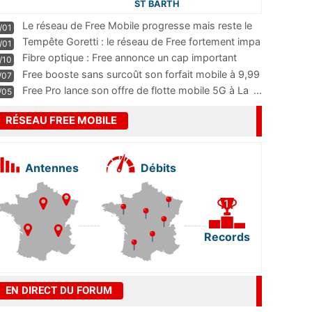
ST BARTH
Le réseau de Free Mobile progresse mais reste le
/01
m
...
Tempête Goretti : le réseau de Free fortement impa
/01
...
Fibre optique : Free annonce un cap important
/10
pass
...
Free booste sans surcoût son forfait mobile à 9,99
/07
...
Free Pro lance son offre de flotte mobile 5G à La
...
/05
RÉSEAU FREE MOBILE
Antennes
Débits
Records
EN DIRECT DU FORUM