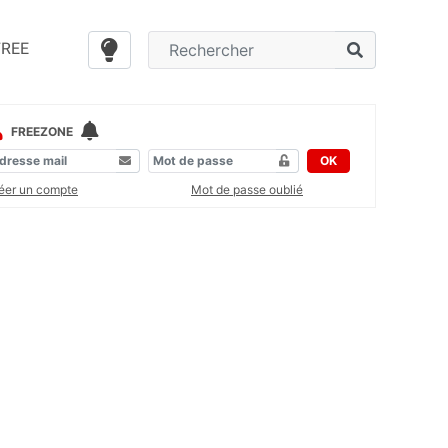
FREE
FREEZONE
OK
éer un compte
Mot de passe oublié