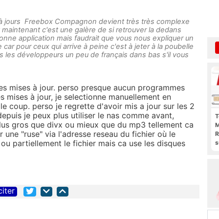
 à jours Freebox Compagnon devient très très complexe
et maintenant c'est une galère de si retrouver la dedans
bonne application mais faudrait que vous nous expliquer un
 car pour ceux qui arrive à peine c'est à jeter à la poubelle
s les développeurs un peu de français dans bas s'il vous
 les mises à jour. perso presque aucun programmes
es mises à jour, je selectionne manuellement en
e coup. perso je regrette d'avoir mis a jour sur les 2
epuis je peux plus utiliser le nas comme avant,
T
plus gros que divx ou mieux que du mp3 tellement ca
M
r une "ruse" via l'adresse reseau du fichier où le
R
ou partiellement le fichier mais ca use les disques
s
l
p
b
citer