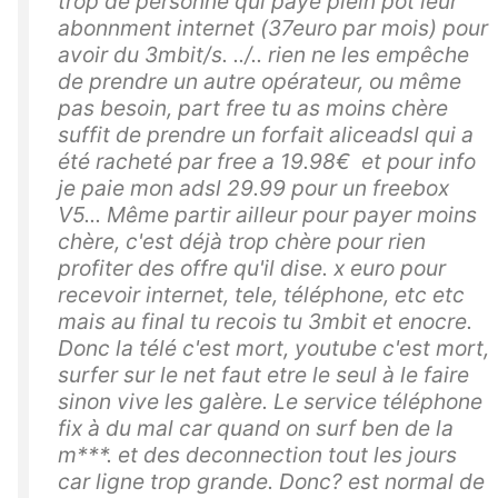
trop de personne qui paye plein pot leur
abonnment internet (37euro par mois) pour
avoir du 3mbit/s. ../.. rien ne les empêche
de prendre un autre opérateur, ou même
pas besoin, part free tu as moins chère
suffit de prendre un forfait aliceadsl qui a
été racheté par free a 19.98€ et pour info
je paie mon adsl 29.99 pour un freebox
V5... Même partir ailleur pour payer moins
chère, c'est déjà trop chère pour rien
profiter des offre qu'il dise. x euro pour
recevoir internet, tele, téléphone, etc etc
mais au final tu recois tu 3mbit et enocre.
Donc la télé c'est mort, youtube c'est mort,
surfer sur le net faut etre le seul à le faire
sinon vive les galère. Le service téléphone
fix à du mal car quand on surf ben de la
m***. et des deconnection tout les jours
car ligne trop grande. Donc? est normal de