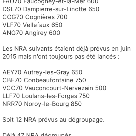
FAU70 Faucogney-et-la-Mer 600
DSL70 Dampierre-sur-Linotte 650
COG70 Cognières 700
VLF70 Vellefaux 650
ANG70 Angirey 600
Les NRA suivants étaient déjà prévus en juin
2015 mais n'ont toujours pas été lancés :
AEY70 Autrey-les-Gray 650
CBF70 Conbeaufontaine 750
VCC70 Vauconcourt-Nervezain 500
LLF70 Loulans-les-Forges 750
NRR70 Noroy-le-Bourg 850
Soit 12 NRA prévus au dégroupage.
Déjà 47 NRA dégroupés