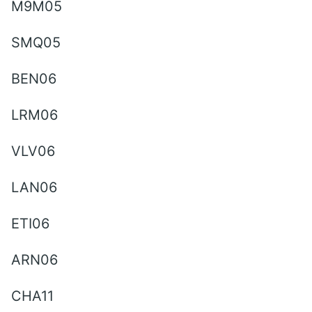
M9M05
SMQ05
BEN06
LRM06
VLV06
LAN06
ETI06
ARN06
CHA11