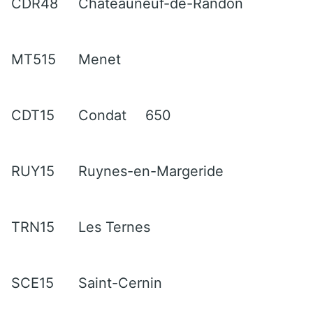
CDR48
Châteauneuf-de-Randon
MT515
Menet
CDT15
Condat
650
RUY15
Ruynes-en-Margeride
TRN15
Les Ternes
SCE15
Saint-Cernin