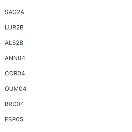
SAG2A
LUR2B
ALS2B
ANN04
COR04
OUM04
BRD04
ESP05