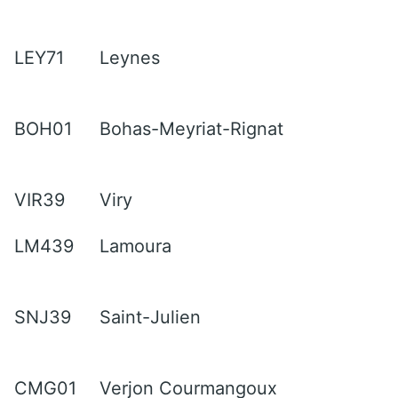
LEY71
Leynes
BOH01
Bohas-Meyriat-Rignat
VIR39
Viry
LM439
Lamoura
SNJ39
Saint-Julien
CMG01
Verjon Courmangoux