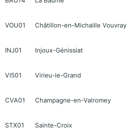
BAU74
La Baume
VOU01
Châtillon-en-Michaille Vouvray
INJ01
Injoux-Génissiat
VI501
Virieu-le-Grand
CVA01
Champagne-en-Valromey
STX01
Sainte-Croix