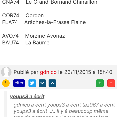
CNA74 Le Grand-Bornand Chinaillon
COR74 Cordon
FLA74 Arâches-la-Frasse Flaine
AVO74 Morzine Avoriaz
BAU74 La Baume
Publié
par
gdnico
le 23/11/2015 à 15h40
!
+
-
citer
youps3 a écrit
gdnico a écrit youps3 a écrit taz067 a écrit
youps3 a écrit ../.. Il y à beaucoup même