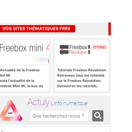
VOS SITES THÉMATIQUES FREE
'Actualité de la Freebox
Tutoriels Freebox Révolution
ini 4K
Retrouvez tous les tutoriels
oute l'actualité de la
sur la Freebox Révolution,
reebox Mini 4K, la box de
Découvrez les tutoriels,
ree sous Android TV
trucs et astuces pour la
Freebox Révolution,
Actuly
Freebox Server, Freebox
L'info numérique
Player