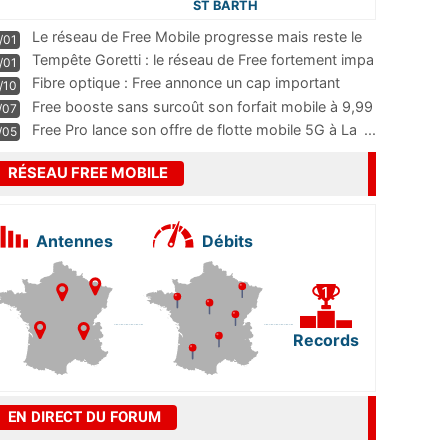
ST BARTH
Le réseau de Free Mobile progresse mais reste le
/01
m
...
Tempête Goretti : le réseau de Free fortement impa
/01
...
Fibre optique : Free annonce un cap important
/10
pass
...
Free booste sans surcoût son forfait mobile à 9,99
/07
...
Free Pro lance son offre de flotte mobile 5G à La
...
/05
RÉSEAU FREE MOBILE
Antennes
Débits
Records
EN DIRECT DU FORUM