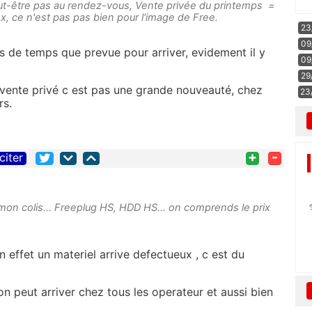
t-être pas au rendez-vous, Vente privée du printemps =
ox, ce n'est pas pas bien pour l'image de Free.
23
09
us de temps que prevue pour arriver, evidement il y
09
29
n vente privé c est pas une grande nouveauté, chez
23
rs.
+
-
citer
mon colis... Freeplug HS, HDD HS... on comprends le prix
n effet un materiel arrive defectueux , c est du
ion peut arriver chez tous les operateur et aussi bien