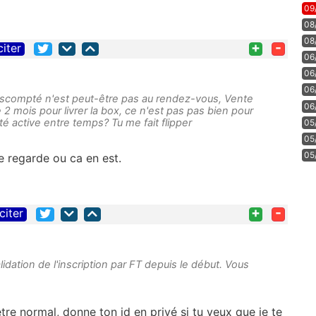
09
08
08
+
-
citer
06
06
06
 escompté n'est peut-être pas au rendez-vous, Vente
06
2 mois pour livrer la box, ce n'est pas pas bien pour
été active entre temps? Tu me fait flipper
05
05
05
je regarde ou ca en est.
+
-
citer
alidation de l'inscription par FT depuis le début. Vous
tre normal, donne ton id en privé si tu veux que je te