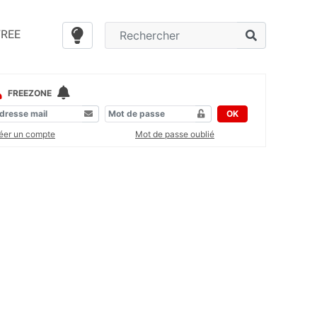
FREE
FREEZONE
OK
éer un compte
Mot de passe oublié