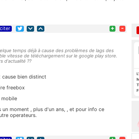
+
-
citer
 a quelque temps déjà à cause des problèmes de lags des
ible vitesse de téléchargement sur le google play store.
s d'actualité ??
L
 cause bien distinct
M
T
fre freebox
F
F
e mobile
 un moment , plus d'un ans, , et pour info ce
utre operateurs.
+
-