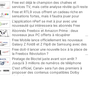
Free est déjà le champion des chaînes et
services TV, mais cette analyse révèle qu'il reste
encore au moins 141 ajouts possibles
...
Free et RTL9 vous offrent un cadeau riche en
sensations fortes, mais il faudra jouer pour
l'obtenir
...
L'application nPerf se met à jour avec une
nouveauté qui intéressera les abonnés Free
Mobile, Orange, SFR et Bouygues Telecom
...
Abonnés Freebox et Amazon Prime : deux
nouveaux jeux PC offerts à récupérer
...
Free Mobile lance officiellement les nouveaux
Galaxy Z Fold8 et Z Flip8 de Samsung avec des
promos et des cadeaux
...
Free doit-il lancer une nouvelle box à la place de
la Freebox Révolution ?
...
Piratage de Bloctel juste avant son arrêt ?
Jusqu'à 3 millions de numéros de téléphone
auraient fuité
...
C'est officiel, Canal+ sera l'un des premiers à
proposer des contenus compatibles Dolby
Vision 2
...