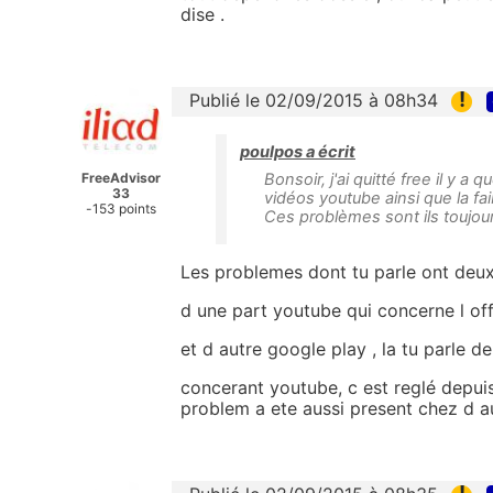
dise .
!
Publié le 02/09/2015 à 08h34
poulpos a écrit
FreeAdvisor
Bonsoir, j'ai quitté free il y
33
vidéos youtube ainsi que la fa
-153 points
Ces problèmes sont ils toujour
Les problemes dont tu parle ont deux
d une part youtube qui concerne l of
et d autre google play , la tu parle d
concerant youtube, c est reglé depuis
problem a ete aussi present chez d a
!