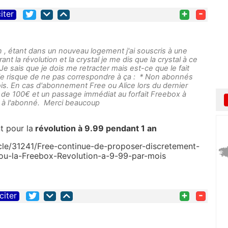
+
-
iter
on , étant dans un nouveau logement j'ai souscris à une
nt la révolution et la crystal je me dis que la crystal à ce
. Je sais que je dois me retracter mais est-ce que le fait
r je risque de ne pas correspondre à ça : * Non abonnés
ois. En cas d'abonnement Free ou Alice lors du dernier
n de 100€ et un passage immédiat au forfait Freebox à
 à l'abonné. Merci beaucoup
t pour la
révolution à 9.99 pendant 1 an
cle/31241/Free-continue-de-proposer-discretement-
-ou-la-Freebox-Revolution-a-9-99-par-mois
+
-
citer