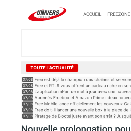
ACCUEIL
FREEZONE
TOUTE L'ACTUALITÉ
Free est déjà le champion des chaînes et services 
07/08
encore au moin...
Free et RTL9 vous offrent un cadeau riche en sens
07/08
l’obtenir
L’application nPerf se met à jour avec une nouvea
07/08
Mobile, Orange, SFR ...
Abonnés Freebox et Amazon Prime : deux nouveau
07/08
Free Mobile lance officiellement les nouveaux Ga
07/08
des promos et des cadeaux
Free doit-il lancer une nouvelle box à la place de
07/08
Piratage de Bloctel juste avant son arrêt ? Jusqu
07/08
auraient fuité
Nouvelle prolongation pour