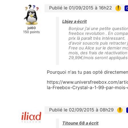
!
Publié le 01/09/2015 à 16h22
c
Lbjay a écrit
jol60
Bonjour j'ai une petite questi
150 points
freebox revolution . En compara
prix là paraît très intéressant
d'avoir souscris puis retracte
Free ou Alice sur le dernier m
mois, des frais de réactivatio
29,99€/mois seront appliqués
Pourquoi n'as tu pas opté directemen
https://www.universfreebox.com/arti
la-Freebox-Crystal-a-1-99-par-mois
!
Publié le 02/09/2015 à 08h29
Titoune 68 a écrit