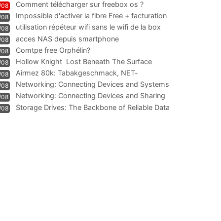
Comment télécharger sur freebox os ?
/08
Impossible d'activer la fibre Free + facturation
/08
résiliation
utilisation répéteur wifi sans le wifi de la box
/08
acces NAS depuis smartphone
/08
Comtpe free Orphélin?
/08
Hollow Knight  Lost Beneath The Surface
/08
Airmez 80k: Tabakgeschmack, NET-
/08
Technologie und Leistung im
Networking: Connecting Devices and Systems
/08
Networking: Connecting Devices and Sharing
/08
Information
Storage Drives: The Backbone of Reliable Data
/08
Management