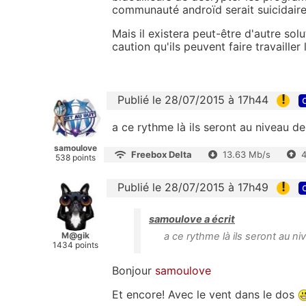
communauté androïd serait suicidaire
Mais il existera peut-être d'autre sol
caution qu'ils peuvent faire travaille
!
Publié le 28/07/2015 à 17h44
a ce rythme là ils seront au niveau de 
samoulove
Freebox Delta
13.63 Mb/s
538 points
!
Publié le 28/07/2015 à 17h49
samoulove a écrit
M@gik
a ce rythme là ils seront au niv
1434 points
Bonjour
samoulove
Et encore! Avec le vent dans le dos