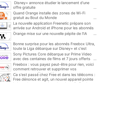
Disney+ annonce étudier le lancement d'une
offre gratuite
...
Quand Orange installe des zones de Wi-Fi
gratuit au Bout du Monde
...
La nouvelle application Freenetic prépare son
arrivée sur Android et iPhone pour les abonnés
Freebox, testez la
...
Orange mise sur une nouvelle pépite de l'IA
...
Bonne surprise pour les abonnés Freebox Ultra,
toute la Liga débarque sur Disney+ et c'est
inclus
...
Sony Pictures Core débarque sur Prime Video
avec des centaines de films et 7 jours offerts
...
Freebox : vous payez peut-être pour rien, voici
comment retrouver et supprimer vos
abonnements TV oubliés
...
Ca s'est passé chez Free et dans les télécoms :
Free dénonce et agit, un nouvel appareil pointe
le bout de son nez chez des abonnés Freebox...
...