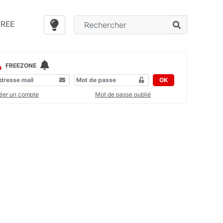
FREE
FREEZONE
OK
éer un compte
Mot de passe oublié