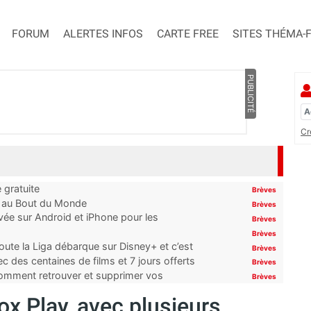
FORUM
ALERTES INFOS
CARTE FREE
SITES THÉMA-
PUBLICITÉ
Cr
 gratuite
Brèves
t au Bout du Monde
Brèves
ivée sur Android et iPhone pour les
Brèves
Brèves
oute la Liga débarque sur Disney+ et c’est
Brèves
 des centaines de films et 7 jours offerts
Brèves
 comment retrouver et supprimer vos
Brèves
ox Play, avec plusieurs