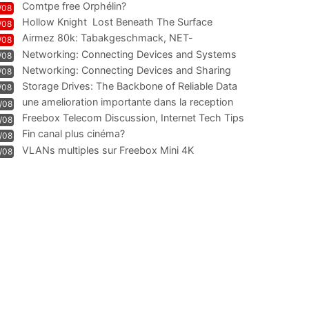
Comtpe free Orphélin?
/08
Hollow Knight  Lost Beneath The Surface
/08
Airmez 80k: Tabakgeschmack, NET-
/08
Technologie und Leistung im
Networking: Connecting Devices and Systems
/08
Networking: Connecting Devices and Sharing
/08
Information
Storage Drives: The Backbone of Reliable Data
/08
Management
une amelioration importante dans la reception
/08
WIFI
Freebox Telecom Discussion, Internet Tech Tips
/08
Communi
Fin canal plus cinéma?
/08
VLANs multiples sur Freebox Mini 4K
/08