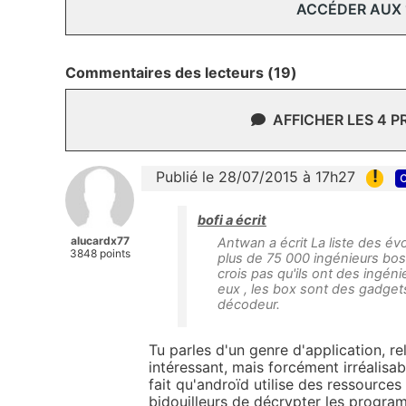
ACCÉDER AUX
Commentaires des lecteurs (19)
AFFICHER LES 4 
!
Publié le 28/07/2015 à 17h27
c
bofi a écrit
alucardx77
Antwan a écrit La liste des évol
3848 points
plus de 75 000 ingénieurs bossa
crois pas qu'ils ont des ingéni
eux , les box sont des gadgets
décodeur.
Tu parles d'un genre d'application, re
intéressant, mais forcément irréalisa
fait qu'androïd utilise des ressources
bidouilleurs de décrypter les program