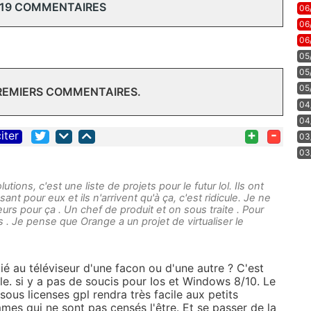
 19 COMMENTAIRES
06
06
06
05
05
05
PREMIERS COMMENTAIRES.
04
04
+
-
iter
03
03
utions, c'est une liste de projets pour le futur lol. Ils ont
nt pour eux et ils n'arrivent qu'à ça, c'est ridicule. Je ne
eurs pour ça . Un chef de produit et on sous traite . Pour
 . Je pense que Orange a un projet de virtualiser le
lié au téléviseur d'une facon ou d'une autre ? C'est
ble. si y a pas de soucis pour Ios et Windows 8/10. Le
 sous licenses gpl rendra très facile aux petits
mes qui ne sont pas censés l'être. Et se passer de la