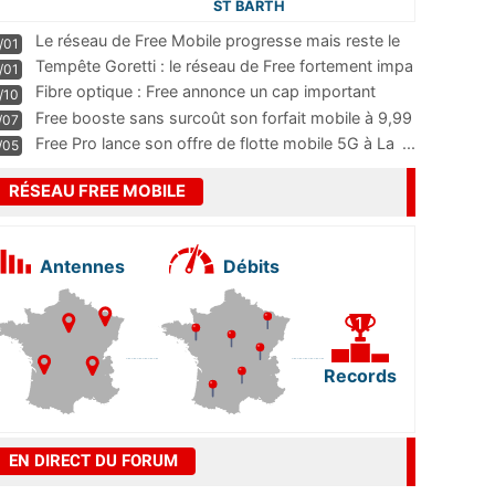
ST BARTH
Le réseau de Free Mobile progresse mais reste le
/01
m
...
Tempête Goretti : le réseau de Free fortement impa
/01
...
Fibre optique : Free annonce un cap important
/10
pass
...
Free booste sans surcoût son forfait mobile à 9,99
/07
...
Free Pro lance son offre de flotte mobile 5G à La
...
/05
RÉSEAU FREE MOBILE
Antennes
Débits
Records
EN DIRECT DU FORUM