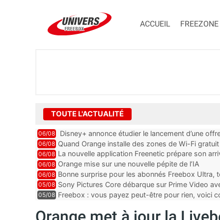
ACCUEIL
FREEZONE
TOUTE L'ACTUALITÉ
Disney+ annonce étudier le lancement d’une offre
06/08
Quand Orange installe des zones de Wi-Fi gratui
06/08
La nouvelle application Freenetic prépare son arr
06/08
abonnés Freebox, testez la
Orange mise sur une nouvelle pépite de l’IA
06/08
Bonne surprise pour les abonnés Freebox Ultra, t
06/08
inclus
Sony Pictures Core débarque sur Prime Video avec
05/08
Freebox : vous payez peut-être pour rien, voici
05/08
abonnements TV oubliés
Orange met à jour la Liveb