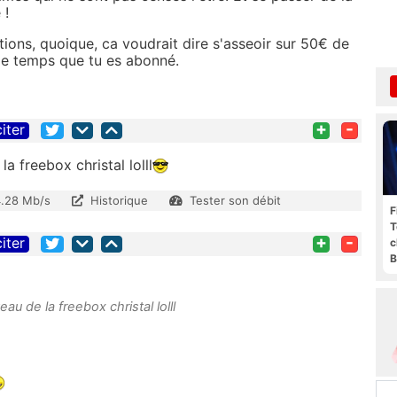
 !
utions, quoique, ca voudrait dire s'asseoir sur 50€ de
r le temps que tu es abonné.
+
-
citer
la freebox christal lolll
4.28 Mb/s
Historique
Tester son débit
F
T
+
-
citer
c
B
eau de la freebox christal lolll