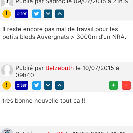
Publié
par
Sadroc
le 09/07/2015 à 21h19
!
citer
Il reste encore pas mal de travail pour les
petits bleds Auvergnats > 3000m d'un NRA.
Publié
par
Belzebuth
le 10/07/2015 à
09h40
!
+
-
citer
très bonne nouvelle tout ca !!