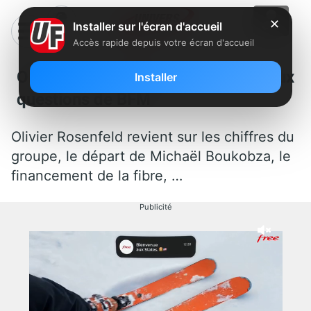
✕
Installer sur l'écran d'accueil
Accès rapide depuis votre écran d'accueil
Olivier Rosenfeld répond aux
Installer
questions de BFM
Olivier Rosenfeld revient sur les chiffres du
groupe, le départ de Michaël Boukobza, le
financement de la fibre, …
Publicité