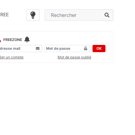
FREE
FREEZONE
OK
éer un compte
Mot de passe oublié