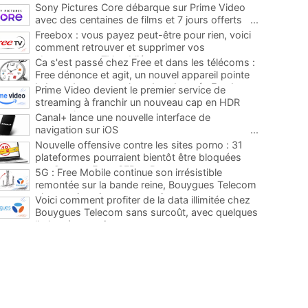
Sony Pictures Core débarque sur Prime Video
avec des centaines de films et 7 jours offerts
...
Freebox : vous payez peut-être pour rien, voici
comment retrouver et supprimer vos
abonnements TV oubliés
...
Ca s'est passé chez Free et dans les télécoms :
Free dénonce et agit, un nouvel appareil pointe
le bout de son nez chez des abonnés Freebox...
Prime Video devient le premier service de
...
streaming à franchir un nouveau cap en HDR
avec ce lancement
...
Canal+ lance une nouvelle interface de
navigation sur iOS
...
Nouvelle offensive contre les sites porno : 31
plateformes pourraient bientôt être bloquées
par Orange, Free, SFR et Bouygues
...
5G : Free Mobile continue son irrésistible
remontée sur la bande reine, Bouygues Telecom
plus que jamais sous pression
...
Voici comment profiter de la data illimitée chez
Bouygues Telecom sans surcoût, avec quelques
limites à connaître
...