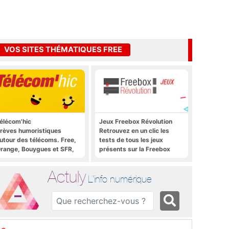
VOS SITES THÉMATIQUES FREE
élécom'hic
Jeux Freebox Révolution
rèves humoristiques
Retrouvez en un clic les
utour des télécoms. Free,
tests de tous les jeux
range, Bouygues et SFR,
présents sur la Freebox
ous y passent.
Révolution, la box de Free
Actuly
L'info numérique