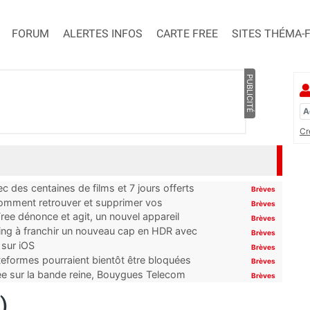
FORUM
ALERTES INFOS
CARTE FREE
SITES THÉMA-
PUBLICITÉ
Cr
 des centaines de films et 7 jours offerts
Brèves
 comment retrouver et supprimer vos
Brèves
ree dénonce et agit, un nouvel appareil
Brèves
ming à franchir un nouveau cap en HDR avec
Brèves
 sur iOS
Brèves
ateformes pourraient bientôt être bloquées
Brèves
tée sur la bande reine, Bouygues Telecom
Brèves
)