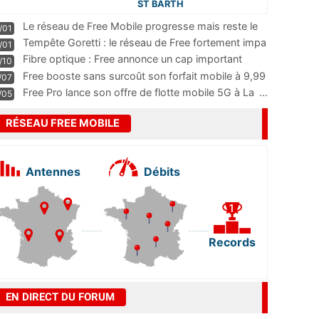
ST BARTH
Le réseau de Free Mobile progresse mais reste le
/01
m
...
Tempête Goretti : le réseau de Free fortement impa
/01
...
Fibre optique : Free annonce un cap important
/10
pass
...
Free booste sans surcoût son forfait mobile à 9,99
/07
...
Free Pro lance son offre de flotte mobile 5G à La
...
/05
RÉSEAU FREE MOBILE
Antennes
Débits
Records
EN DIRECT DU FORUM