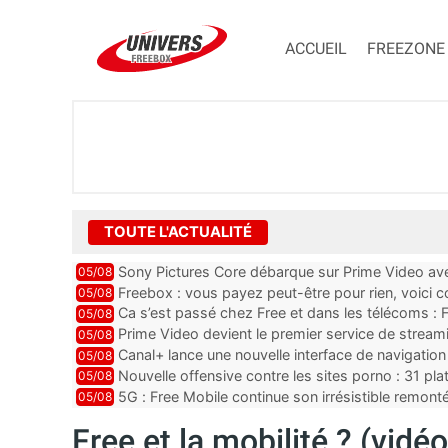
ACCUEIL
FREEZONE
TOUTE L'ACTUALITÉ
Sony Pictures Core débarque sur Prime Video avec
05/08
Freebox : vous payez peut-être pour rien, voici
05/08
abonnements TV oubliés
Ca s’est passé chez Free et dans les télécoms : F
05/08
pointe le bout de...
Prime Video devient le premier service de strea
05/08
ce lancement
Canal+ lance une nouvelle interface de navigation
05/08
Nouvelle offensive contre les sites porno : 31 pl
05/08
par Orange, Free, SF...
5G : Free Mobile continue son irrésistible remon
05/08
plus que jamais sous pr...
Free et la mobilité ? (vidéo