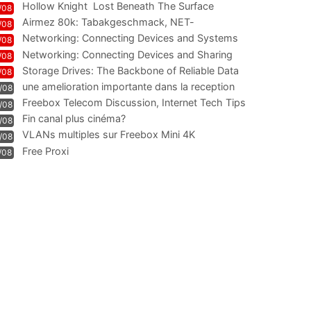
Hollow Knight  Lost Beneath The Surface
/08
Airmez 80k: Tabakgeschmack, NET-
/08
Technologie und Leistung im
Networking: Connecting Devices and Systems
/08
Networking: Connecting Devices and Sharing
/08
Information
Storage Drives: The Backbone of Reliable Data
/08
Management
une amelioration importante dans la reception
/08
WIFI
Freebox Telecom Discussion, Internet Tech Tips
/08
Communi
Fin canal plus cinéma?
/08
VLANs multiples sur Freebox Mini 4K
/08
Free Proxi
/08