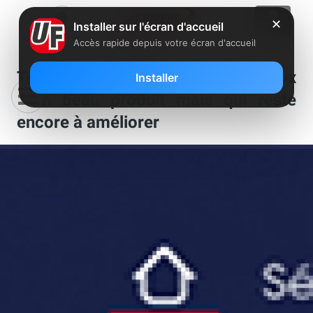
✕
Installer sur l'écran d'accueil
Accès rapide depuis votre écran d'accueil
Test du nouveau MYTF1 sur Freebox
Installer
: un beau produit mais qui reste
encore à améliorer