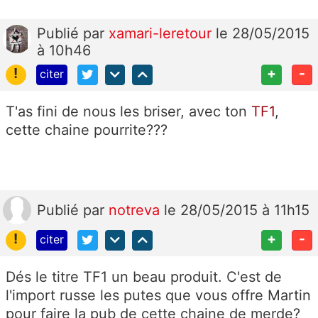
Publié
par
xamari-leretour
le 28/05/2015
à 10h46
!
+
-
citer
T'as fini de nous les briser, avec ton
TF1
,
cette chaine pourrite???
Publié
par
notreva
le 28/05/2015 à 11h15
!
+
-
citer
Dés le titre TF1 un beau produit. C'est de
l'import russe les putes que vous offre Martin
pour faire la pub de cette chaine de merde?