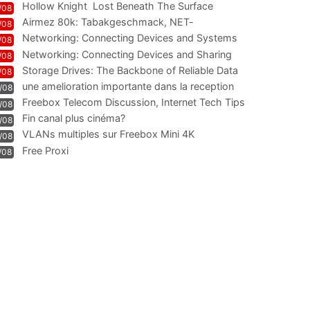
Hollow Knight  Lost Beneath The Surface
/08
Airmez 80k: Tabakgeschmack, NET-
/08
Technologie und Leistung im
Networking: Connecting Devices and Systems
/08
Networking: Connecting Devices and Sharing
/08
Information
Storage Drives: The Backbone of Reliable Data
/08
Management
une amelioration importante dans la reception
/08
WIFI
Freebox Telecom Discussion, Internet Tech Tips
/08
Communi
Fin canal plus cinéma?
/08
VLANs multiples sur Freebox Mini 4K
/08
Free Proxi
/08