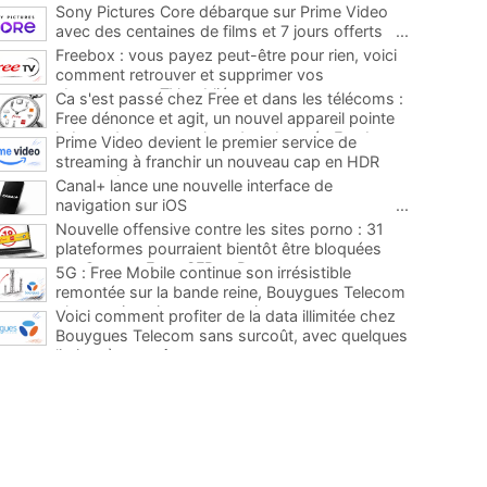
Sony Pictures Core débarque sur Prime Video
avec des centaines de films et 7 jours offerts
...
Freebox : vous payez peut-être pour rien, voici
comment retrouver et supprimer vos
abonnements TV oubliés
...
Ca s'est passé chez Free et dans les télécoms :
Free dénonce et agit, un nouvel appareil pointe
le bout de son nez chez des abonnés Freebox...
Prime Video devient le premier service de
...
streaming à franchir un nouveau cap en HDR
avec ce lancement
...
Canal+ lance une nouvelle interface de
navigation sur iOS
...
Nouvelle offensive contre les sites porno : 31
plateformes pourraient bientôt être bloquées
par Orange, Free, SFR et Bouygues
...
5G : Free Mobile continue son irrésistible
remontée sur la bande reine, Bouygues Telecom
plus que jamais sous pression
...
Voici comment profiter de la data illimitée chez
Bouygues Telecom sans surcoût, avec quelques
limites à connaître
...