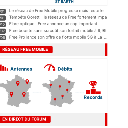
ST BARTH
Le réseau de Free Mobile progresse mais reste le
/01
m
...
Tempête Goretti : le réseau de Free fortement impa
/01
...
Fibre optique : Free annonce un cap important
/10
pass
...
Free booste sans surcoût son forfait mobile à 9,99
/07
...
Free Pro lance son offre de flotte mobile 5G à La
...
/05
RÉSEAU FREE MOBILE
Antennes
Débits
Records
EN DIRECT DU FORUM