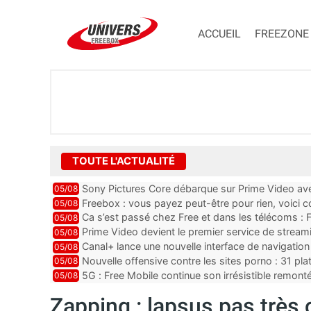
ACCUEIL
FREEZONE
TOUTE L'ACTUALITÉ
Sony Pictures Core débarque sur Prime Video avec
05/08
Freebox : vous payez peut-être pour rien, voici
05/08
abonnements TV oubliés
Ca s’est passé chez Free et dans les télécoms : F
05/08
pointe le bout de...
Prime Video devient le premier service de strea
05/08
ce lancement
Canal+ lance une nouvelle interface de navigation
05/08
Nouvelle offensive contre les sites porno : 31 pl
05/08
par Orange, Free, SF...
5G : Free Mobile continue son irrésistible remon
05/08
plus que jamais sous pr...
Zapping : lapsus pas très