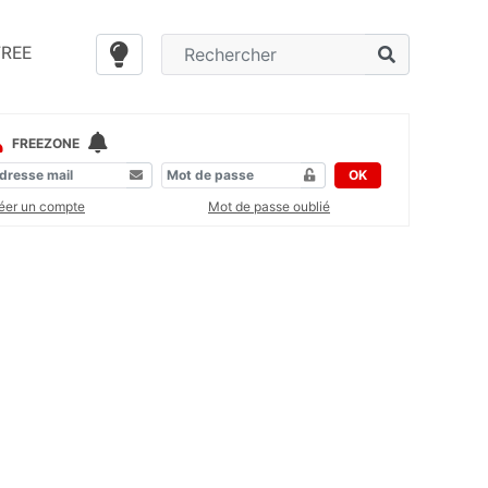
FREE
FREEZONE
OK
éer un compte
Mot de passe oublié