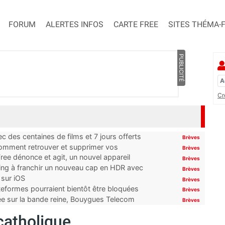
FORUM
ALERTES INFOS
CARTE FREE
SITES THÉMA-
PUBLICITÉ
Cr
 des centaines de films et 7 jours offerts
Brèves
 comment retrouver et supprimer vos
Brèves
ree dénonce et agit, un nouvel appareil
Brèves
ming à franchir un nouveau cap en HDR avec
Brèves
 sur iOS
Brèves
ateformes pourraient bientôt être bloquées
Brèves
tée sur la bande reine, Bouygues Telecom
Brèves
 catholique…