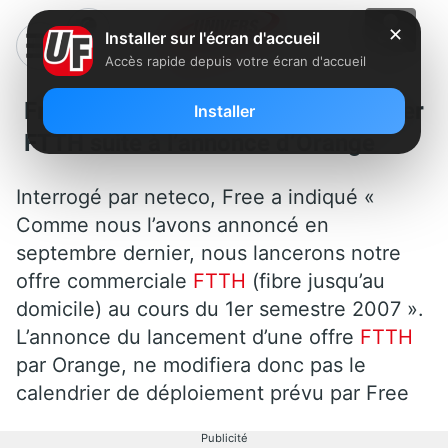
✕
Installer sur l'écran d'accueil
Accès rapide depuis votre écran d'accueil
Free ne change pas son calendrier
Installer
FTTH suite à l’annonce d’Orange
Interrogé par neteco, Free a indiqué «
Comme nous l’avons annoncé en
septembre dernier, nous lancerons notre
offre commerciale
FTTH
(fibre jusqu’au
domicile) au cours du 1er semestre 2007 ».
L’annonce du lancement d’une offre
FTTH
par Orange, ne modifiera donc pas le
calendrier de déploiement prévu par Free
Publicité