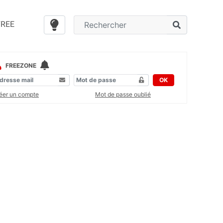
FREE
FREEZONE
OK
éer un compte
Mot de passe oublié