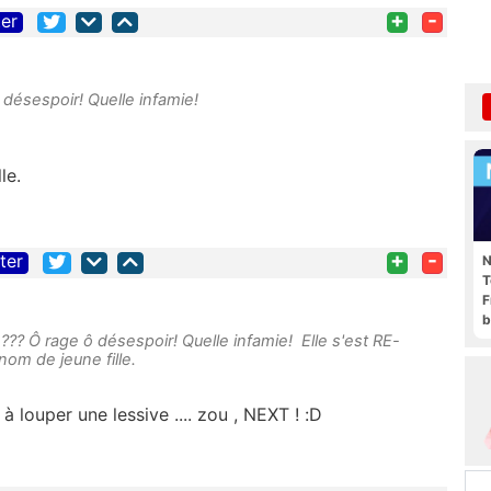
+
-
ter
ô désespoir! Quelle infamie!
le.
+
-
iter
N
T
F
b
? ??? Ô rage ô désespoir! Quelle infamie! Elle s'est RE-
nom de jeune fille.
 à louper une lessive .... zou , NEXT ! :D