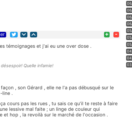
06
06
06
06
05
+
-
ter
05
05
les témoignages et j'ai eu une over dose .
04
04
03
 désespoir! Quelle infamie!
es façon , son Gérard , elle ne l'a pas débusqué sur le
-line .
ça cours pas les rues , tu sais ce qu'il te reste à faire
une lessive mal faite ; un linge de couleur qui
et hop , la revoilà sur le marché de l'occasion .