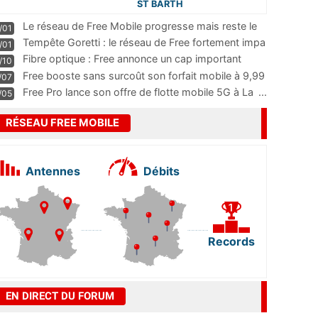
ST BARTH
Le réseau de Free Mobile progresse mais reste le
/01
m
...
Tempête Goretti : le réseau de Free fortement impa
/01
...
Fibre optique : Free annonce un cap important
/10
pass
...
Free booste sans surcoût son forfait mobile à 9,99
/07
...
Free Pro lance son offre de flotte mobile 5G à La
...
/05
RÉSEAU FREE MOBILE
Antennes
Débits
Records
EN DIRECT DU FORUM