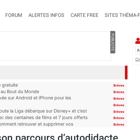
FORUM
ALERTES INFOS
CARTE FREE
SITES THÉMA-
PUBLICITÉ
Cr
 gratuite
Brèves
t au Bout du Monde
Brèves
ivée sur Android et iPhone pour les
Brèves
Brèves
oute la Liga débarque sur Disney+ et c’est
Brèves
 des centaines de films et 7 jours offerts
Brèves
 comment retrouver et supprimer vos
Brèves
son parcours d’autodidacte,