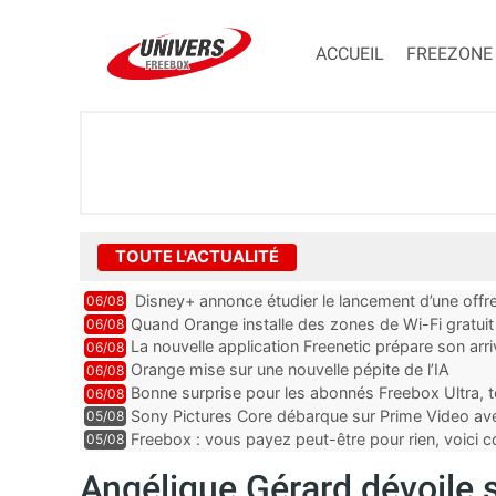
ACCUEIL
FREEZONE
TOUTE L'ACTUALITÉ
Disney+ annonce étudier le lancement d’une offre
06/08
Quand Orange installe des zones de Wi-Fi gratui
06/08
La nouvelle application Freenetic prépare son arr
06/08
abonnés Freebox, testez la
Orange mise sur une nouvelle pépite de l’IA
06/08
Bonne surprise pour les abonnés Freebox Ultra, t
06/08
inclus
Sony Pictures Core débarque sur Prime Video avec
05/08
Freebox : vous payez peut-être pour rien, voici
05/08
abonnements TV oubliés
Angélique Gérard dévoile 