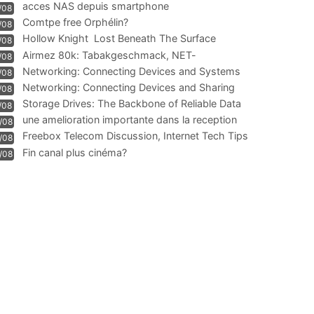
acces NAS depuis smartphone
/08
Comtpe free Orphélin?
/08
Hollow Knight  Lost Beneath The Surface
/08
Airmez 80k: Tabakgeschmack, NET-
/08
Technologie und Leistung im
Networking: Connecting Devices and Systems
/08
Networking: Connecting Devices and Sharing
/08
Information
Storage Drives: The Backbone of Reliable Data
/08
Management
une amelioration importante dans la reception
/08
WIFI
Freebox Telecom Discussion, Internet Tech Tips
/08
Communi
Fin canal plus cinéma?
/08