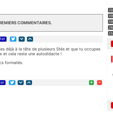
23
09
09
PREMIERS COMMENTAIRES.
29
23
iter
 es déjà à la tête de plusieurs Stés et que tu occupes
 et cela reste une autodidacte !
cs formatés.
+
-
ter