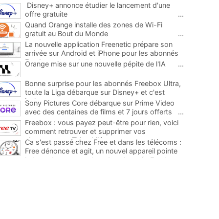
Disney+ annonce étudier le lancement d'une
offre gratuite
...
Quand Orange installe des zones de Wi-Fi
gratuit au Bout du Monde
...
La nouvelle application Freenetic prépare son
arrivée sur Android et iPhone pour les abonnés
Freebox, testez la
...
Orange mise sur une nouvelle pépite de l'IA
...
Bonne surprise pour les abonnés Freebox Ultra,
toute la Liga débarque sur Disney+ et c'est
inclus
...
Sony Pictures Core débarque sur Prime Video
avec des centaines de films et 7 jours offerts
...
Freebox : vous payez peut-être pour rien, voici
comment retrouver et supprimer vos
abonnements TV oubliés
...
Ca s'est passé chez Free et dans les télécoms :
Free dénonce et agit, un nouvel appareil pointe
le bout de son nez chez des abonnés Freebox...
...