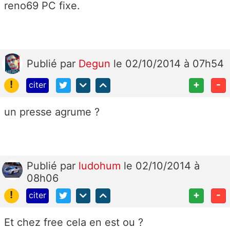
reno69 PC fixe.
Publié
par
Degun
le 02/10/2014 à 07h54
!
+
-
citer
un presse agrume ?
Publié
par
ludohum
le 02/10/2014 à
08h06
!
+
-
citer
Et chez free cela en est ou ?