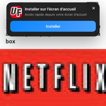
✕
Installer sur l'écran d'accueil
Accès rapide depuis votre écran d'accueil
Après Bouygues, Orange signe un
Installer
accord pour proposer Netflix sur sa
box