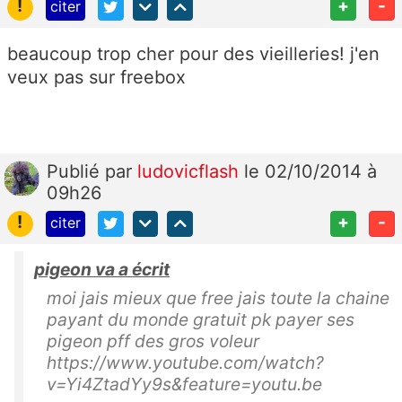
!
+
-
citer
beaucoup trop cher pour des vieilleries! j'en
veux pas sur freebox
Publié
par
ludovicflash
le 02/10/2014 à
09h26
!
+
-
citer
pigeon va a écrit
moi jais mieux que free jais toute la chaine
payant du monde gratuit pk payer ses
pigeon pff des gros voleur
https://www.youtube.com/watch?
v=Yi4ZtadYy9s&feature=youtu.be