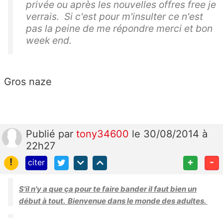
privée ou après les nouvelles offres free je
verrais. Si c'est pour m'insulter ce n'est
pas la peine de me répondre merci et bon
week end.
Gros naze
Publié
par
tony34600
le 30/08/2014 à
22h27
!
+
-
citer
S'il n'y a que ça pour te faire bander il faut bien un
début à tout. Bienvenue dans le monde des adultes.