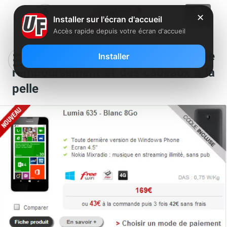
✕
Installer sur l'écran d'accueil
Accès rapide depuis votre écran d'accueil
Rentrée Free Mobile : des offres de
Installer
remboursement et des cadeaux à la
pelle