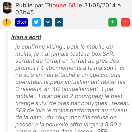
Publié
par
Titoune 68
le 31/08/2014 à
03h45
!
+
-
citer
Irian a écrit
je confirme viking , pour le mobile du
moins, je n ai jamais testé la box SFR,
surfant de forfait en forfait au gres des
promos ( 4 abonnements a la maison ) et
ne suis en rien attaché a un quelconque
opérateur. je peux actuellement tester les
3 reseaux en 4G (actuellement 1 joe
mobile , 1 orange un 2 bouygues) le best =
orange suivi de prés par bouygues , reseau
SFR de loin le moins performant au niveau
de la data , du coup mon fils refuse de
passer a la nouvelle offre virgin a 9,90 a
cause du reseau data ( reseau SFR