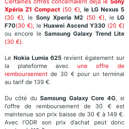
Certaines offres concernaient déjà le
Sony
Xpéria Z1 Compact
(50 €)
,
le LG Nexus 5
(30 €)
, le
Sony Xperia M2
(50 €)
, le
LG
F70
(30 €),
le
Huawei Ascend Y330
(20 €)
ou encore le
Samsung Galaxy Trend Lite
(30 €).
Le
Nokia Lumia 625
revient également sur
la plateforme avec
une offre de
remboursement
de 30 € pour un terminal
au tarif de 139 €.
Du côté du
Samsung Galaxy Core 4G
, si
l’offre de remboursement de 30 € est
maintenue son prix baisse de 30 € à 149 €.
Avec l’ODR son prix d’achat peut donc