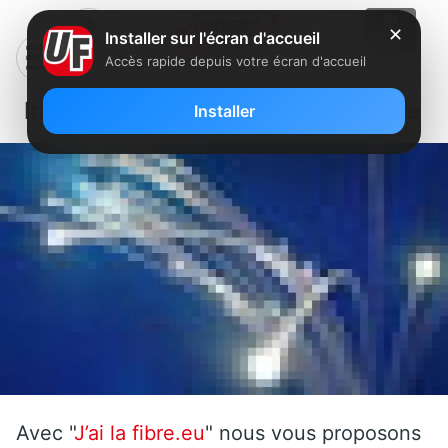
✕
Installer sur l'écran d'accueil
Accès rapide depuis votre écran d'accueil
Internet par les ondes dans la Meuse
Installer
Avec "
J’ai la fibre.eu
" nous vous proposons