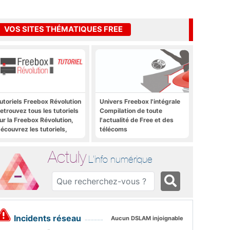
VOS SITES THÉMATIQUES FREE
utoriels Freebox Révolution
Univers Freebox l'intégrale
etrouvez tous les tutoriels
Compilation de toute
ur la Freebox Révolution,
l'actualité de Free et des
écouvrez les tutoriels,
télécoms
rucs et astuces pour la
reebox Révolution,
Actuly
reebox Server, Freebox
L'info numérique
layer
Incidents réseau
Aucun DSLAM injoignable