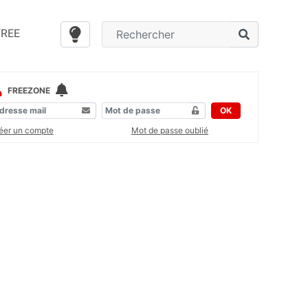
FREE
FREEZONE
OK
éer un compte
Mot de passe oublié