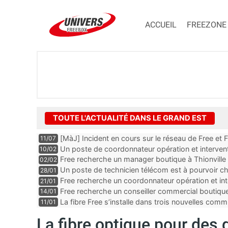
ACCUEIL
FREEZONE
TOUTE L'ACTUALITÉ DANS LE GRAND EST
[MàJ] Incident en cours sur le réseau de Free et 
11/07
perturbations
Un poste de coordonnateur opération et intervent
10/02
Troyes dans le département de l’Aube
Free recherche un manager boutique à Thionville
02/02
Un poste de technicien télécom est à pourvoir c
28/01
du Haut-Rhin
Free recherche un coordonnateur opération et inte
21/01
département de la Moselle
Free recherche un conseiller commercial boutiqu
14/01
Rhin
La fibre Free s’installe dans trois nouvelles co
11/01
La fibre optique pour des 