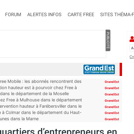
FORUM
ALERTES INFOS
CARTE FREE
SITES THÉMA-
PUBLICITÉ
Cr
Free Mobile : les abonnés rencontrent des
Grand Est
ion hauteur est à pourvoir chez Free à
Grand Est
 dans le département de la Moselle
Grand Est
hez Free à Mulhouse dans le département
Grand Est
rvention hauteur à Farébersviller dans le
Grand Est
e à Colmar dans le département du Haut-
Grand Est
mmunes dans la Marne
Grand Est
quartiers d’entrepreneurs en