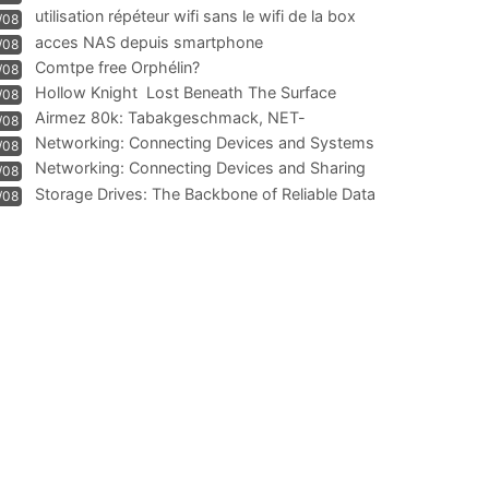
résiliation
utilisation répéteur wifi sans le wifi de la box
/08
acces NAS depuis smartphone
/08
Comtpe free Orphélin?
/08
Hollow Knight  Lost Beneath The Surface
/08
Airmez 80k: Tabakgeschmack, NET-
/08
Technologie und Leistung im
Networking: Connecting Devices and Systems
/08
Networking: Connecting Devices and Sharing
/08
Information
Storage Drives: The Backbone of Reliable Data
/08
Management