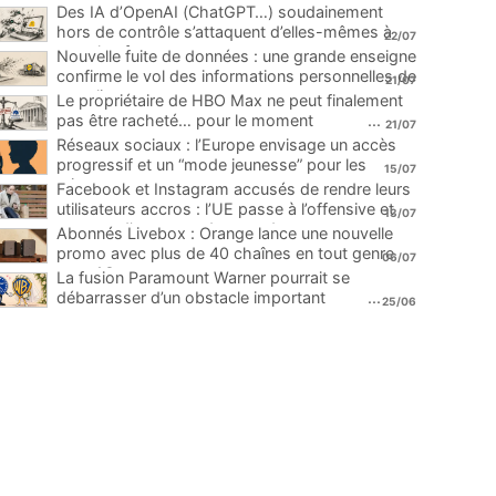
Des IA d’OpenAI (ChatGPT…) soudainement
hors de contrôle s’attaquent d’elles-mêmes à
22/07
une plateforme
...
Nouvelle fuite de données : une grande enseigne
confirme le vol des informations personnelles de
21/07
ses clients
...
Le propriétaire de HBO Max ne peut finalement
pas être racheté… pour le moment
...
21/07
Réseaux sociaux : l’Europe envisage un accès
progressif et un “mode jeunesse” pour les
15/07
mineurs
...
Facebook et Instagram accusés de rendre leurs
utilisateurs accros : l’UE passe à l’offensive et
13/07
menace d’une amende record
...
Abonnés Livebox : Orange lance une nouvelle
promo avec plus de 40 chaînes en tout genre
06/07
pour 1€
...
La fusion Paramount Warner pourrait se
débarrasser d’un obstacle important
...
25/06