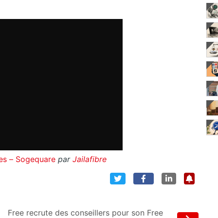
ives – Sogequare
par
Jailafibre
Free recrute des conseillers pour son Free