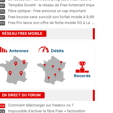
m
...
Tempête Goretti : le réseau de Free fortement impa
/01
...
Fibre optique : Free annonce un cap important
/10
pass
...
Free booste sans surcoût son forfait mobile à 9,99
/07
...
Free Pro lance son offre de flotte mobile 5G à La
...
/05
RÉSEAU FREE MOBILE
Antennes
Débits
Records
EN DIRECT DU FORUM
Comment télécharger sur freebox os ?
/08
Impossible d'activer la fibre Free + facturation
/08