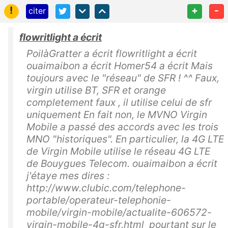
!
+
-
citer
flowritlight a écrit
PoilàGratter a écrit flowritlight a écrit
ouaimaibon a écrit Homer54 a écrit Mais
toujours avec le "réseau" de SFR ! ^^ Faux,
virgin utilise BT, SFR et orange
completement faux , il utilise celui de sfr
uniquement En fait non, le MVNO Virgin
Mobile a passé des accords avec les trois
MNO "historiques". En particulier, la 4G LTE
de Virgin Mobile utilise le réseau 4G LTE
de Bouygues Telecom. ouaimaibon a écrit
j'étaye mes dires :
http://www.clubic.com/telephone-
portable/operateur-telephonie-
mobile/virgin-mobile/actualite-606572-
virgin-mobile-4g-sfr.html pourtant sur le