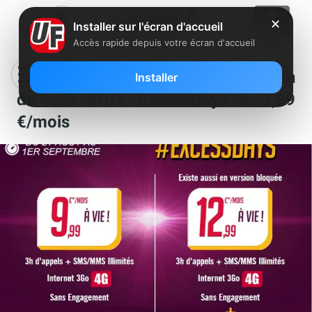
✕
Installer sur l'écran d'accueil
Accès rapide depuis votre écran d'accueil
Virgin Mobile : nouvelle prolongation
Installer
de son offre ExcessDays à 9,99
€/mois