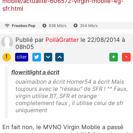
mobile/actualite-606572-virgin-mobile-4g-
sfr.html
Freebox Pop
938 Mb/s
354 Mb/s
Publié
par
PoilàGratter
le 22/08/2014 à
08h05
!
+
-
citer
flowritlight a écrit
ouaimaibon a écrit Homer54 a écrit Mais
toujours avec le "réseau" de SFR ! ^^ Faux,
virgin utilise BT, SFR et orange
completement faux , il utilise celui de sfr
uniquement
En fait non, le MVNO Virgin Mobile a passé