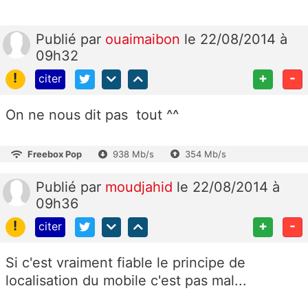
Publié
par
ouaimaibon
le 22/08/2014 à
09h32
!
+
-
citer
On ne nous dit pas tout ^^
Freebox Pop
938 Mb/s
354 Mb/s
Publié
par
moudjahid
le 22/08/2014 à
09h36
!
+
-
citer
Si c'est vraiment fiable le principe de
localisation du mobile c'est pas mal...