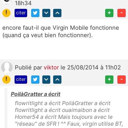
18h34
!
+
-
citer
encore faut-il que Virgin Mobile fonctionne
(quand ça veut bien fonctionner).
Publié
par
viktor
le 25/08/2014 à 11h02
!
+
-
citer
PoilàGratter a écrit
flowritlight a écrit PoilàGratter a écrit
flowritlight a écrit ouaimaibon a écrit
Homer54 a écrit Mais toujours avec le
"réseau" de SFR ! ^^ Faux, virgin utilise BT,