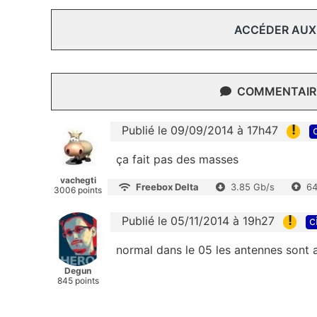
ACCÉDER AUX
COMMENTAIRE
!
Publié le 09/09/2014 à 17h47
ça fait pas des masses
vachegti
Freebox Delta
3.85 Gb/s
64
3006 points
!
Publié le 05/11/2014 à 19h27
c
normal dans le 05 les antennes sont 
Degun
845 points