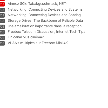
Airmez 80k: Tabakgeschmack, NET-
/08
Technologie und Leistung im
Networking: Connecting Devices and Systems
/08
Networking: Connecting Devices and Sharing
/08
Information
Storage Drives: The Backbone of Reliable Data
/08
Management
une amelioration importante dans la reception
/08
WIFI
Freebox Telecom Discussion, Internet Tech Tips
/08
Communi
Fin canal plus cinéma?
/08
VLANs multiples sur Freebox Mini 4K
/08