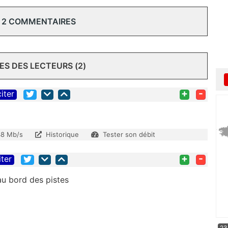
 2 COMMENTAIRES
S DES LECTEURS (2)
+
-
citer
8 Mb/s
Historique
Tester son débit
+
-
iter
au bord des pistes
23