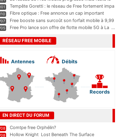
m
...
Tempête Goretti : le réseau de Free fortement impa
/01
...
Fibre optique : Free annonce un cap important
/10
pass
...
Free booste sans surcoût son forfait mobile à 9,99
/07
...
Free Pro lance son offre de flotte mobile 5G à La
...
/05
RÉSEAU FREE MOBILE
Antennes
Débits
Records
EN DIRECT DU FORUM
Comtpe free Orphélin?
/08
Hollow Knight  Lost Beneath The Surface
/08