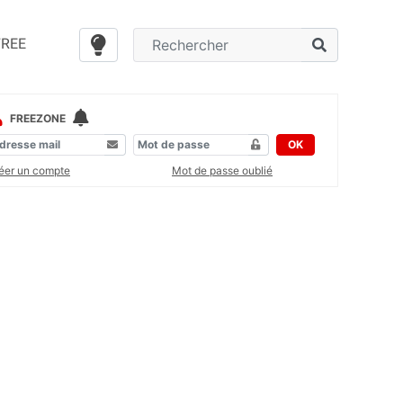
FREE
FREEZONE
OK
éer un compte
Mot de passe oublié