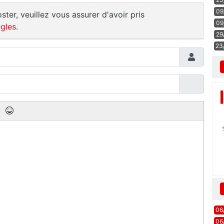
09
ster, veuillez vous assurer d'avoir pris
09
gles
.
29
23
06
06