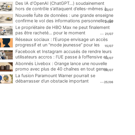
Des IA d’OpenAI (ChatGPT…) soudainement
hors de contrôle s’attaquent d’elles-mêmes à
22/07
une plateforme
...
Nouvelle fuite de données : une grande enseigne
confirme le vol des informations personnelles de
21/07
ses clients
...
Le propriétaire de HBO Max ne peut finalement
pas être racheté… pour le moment
...
21/07
Réseaux sociaux : l’Europe envisage un accès
progressif et un “mode jeunesse” pour les
15/07
mineurs
...
Facebook et Instagram accusés de rendre leurs
utilisateurs accros : l’UE passe à l’offensive et
13/07
menace d’une amende record
...
Abonnés Livebox : Orange lance une nouvelle
promo avec plus de 40 chaînes en tout genre
06/07
pour 1€
...
La fusion Paramount Warner pourrait se
débarrasser d’un obstacle important
...
25/06