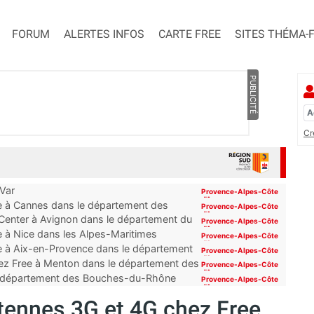
FORUM
ALERTES INFOS
CARTE FREE
SITES THÉMA-
PUBLICITÉ
Cr
 Var
Provence-Alpes-Côte
d'Azur
ue à Cannes dans le département des
Provence-Alpes-Côte
d'Azur
 Center à Avignon dans le département du
Provence-Alpes-Côte
d'Azur
e à Nice dans les Alpes-Maritimes
Provence-Alpes-Côte
d'Azur
ue à Aix-en-Provence dans le département
Provence-Alpes-Côte
d'Azur
ez Free à Menton dans le département des
Provence-Alpes-Côte
d'Azur
 du département des Bouches-du-Rhône
Provence-Alpes-Côte
d'Azur
ntennes 3G et 4G chez Free