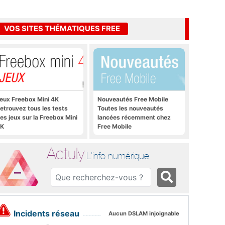
VOS SITES THÉMATIQUES FREE
eux Freebox Mini 4K
Nouveautés Free Mobile
etrouvez tous les tests
Toutes les nouveautés
es jeux sur la Freebox Mini
lancées récemment chez
K
Free Mobile
Actuly
L'info numérique
Incidents réseau
Aucun DSLAM injoignable