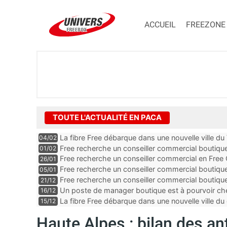
ACCUEIL
FREEZONE
TOUTE L'ACTUALITÉ EN PACA
La fibre Free débarque dans une nouvelle ville du
04/02
Free recherche un conseiller commercial boutiq
01/02
Alpes-Maritimes
Free recherche un conseiller commercial en Free
26/01
Vaucluse
Free recherche un conseiller commercial boutiqu
05/01
Free recherche un conseiller commercial boutiq
21/12
des Bouches-du-Rhône
Un poste de manager boutique est à pourvoir ch
16/12
Alpes-Maritimes
La fibre Free débarque dans une nouvelle ville
15/12
Haute Alpes : bilan des a