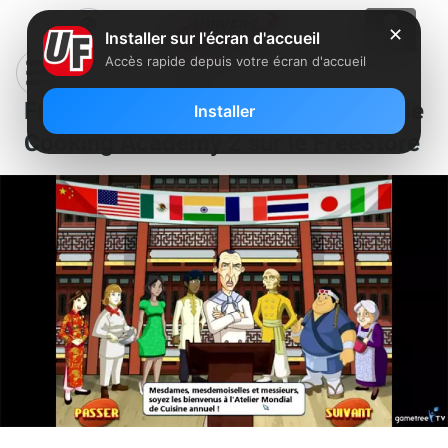
✕
Installer sur l'écran d'accueil
Accès rapide depuis votre écran d'accueil
Freebox Révolution : lancement de
Installer
Cooking Academy 2 sur le FreeStore