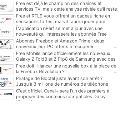
Free est déjà le champion des chaînes et
services TV, mais cette analyse révèle qu'il reste
encore au moins 141 ajouts possibles
...
Free et RTL9 vous offrent un cadeau riche en
sensations fortes, mais il faudra jouer pour
l'obtenir
...
L'application nPerf se met à jour avec une
nouveauté qui intéressera les abonnés Free
Mobile, Orange, SFR et Bouygues Telecom
...
Abonnés Freebox et Amazon Prime : deux
nouveaux jeux PC offerts à récupérer
...
Free Mobile lance officiellement les nouveaux
Galaxy Z Fold8 et Z Flip8 de Samsung avec des
promos et des cadeaux
...
Free doit-il lancer une nouvelle box à la place de
la Freebox Révolution ?
...
Piratage de Bloctel juste avant son arrêt ?
Jusqu'à 3 millions de numéros de téléphone
auraient fuité
...
C'est officiel, Canal+ sera l'un des premiers à
proposer des contenus compatibles Dolby
Vision 2
...