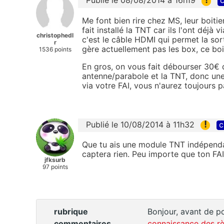
Publié le 08/08/2014 à 16h19
c
Me font bien rire chez MS, leur boiti
fait installé la TNT car ils l'ont déjà
christophedl
c'est le câble HDMI qui permet la sor
r
gère actuellement pas les box, ce boit
1536 points
En gros, on vous fait débourser 30€ 
antenne/parabole et la TNT, donc une
via votre FAI, vous n'aurez toujours p
!
Publié le 10/08/2014 à 11h32
c
Que tu ais une module TNT indépendan
captera rien. Peu importe que ton FA
jfksurb
97 points
rubrique
Bonjour, avant de po
commentaires
connaissance des rè