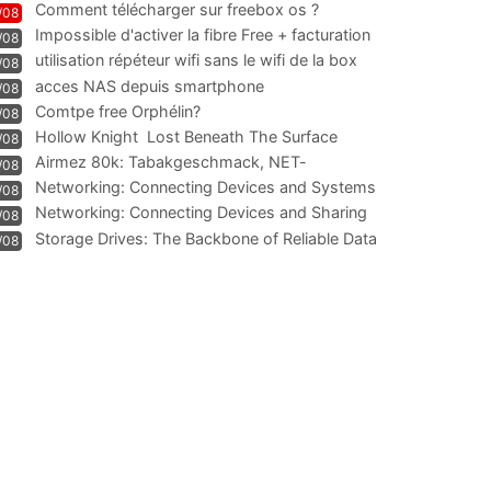
Comment télécharger sur freebox os ?
/08
Impossible d'activer la fibre Free + facturation
/08
résiliation
utilisation répéteur wifi sans le wifi de la box
/08
acces NAS depuis smartphone
/08
Comtpe free Orphélin?
/08
Hollow Knight  Lost Beneath The Surface
/08
Airmez 80k: Tabakgeschmack, NET-
/08
Technologie und Leistung im
Networking: Connecting Devices and Systems
/08
Networking: Connecting Devices and Sharing
/08
Information
Storage Drives: The Backbone of Reliable Data
/08
Management