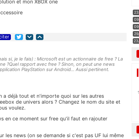
volution et mon XBOX one
’accessoire
23
09
09
29
citer
23
s si, je le fais) : Microsoft est un actionnaire de free ? La
ne ?Quel rapport avec free ? Sinon, on peut une news
lication PlayStation sur Android... Aussi pertinent.
a déjà tout et n'importe quoi sur les autres
reebox de univers alors ? Changez le nom du site et
ous voulez.
ws en ce moment sur free qu'il faut en rajouter
jour les news (on se demande si c'est pas UF lui même