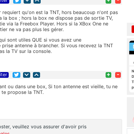
iter
er requiert qu'on est la TNT, hors beaucoup n'ont pas
 via la box ; hors la box ne dispose pas de sortie TV,
tie via la Freebox Player. Hors si la XBox One ne
ier ne va pas plus les gérer.
qui sont utiles QUE si vous avez une
 prise antenne à brancher. Si vous recevez la TNT
as la TV sur la console.
N
+
-
iter
D
T
t ou dans une box, Si ton antenne est vieille, tu ne
p
I te propose la TNT.
ster, veuillez vous assurer d'avoir pris
gles
.