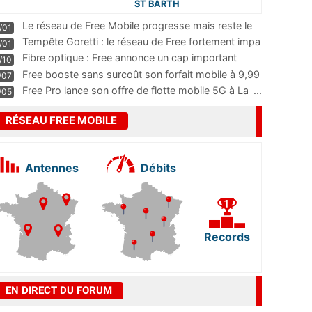
ST BARTH
Le réseau de Free Mobile progresse mais reste le
/01
m
...
Tempête Goretti : le réseau de Free fortement impa
/01
...
Fibre optique : Free annonce un cap important
/10
pass
...
Free booste sans surcoût son forfait mobile à 9,99
/07
...
Free Pro lance son offre de flotte mobile 5G à La
...
/05
RÉSEAU FREE MOBILE
Antennes
Débits
Records
EN DIRECT DU FORUM