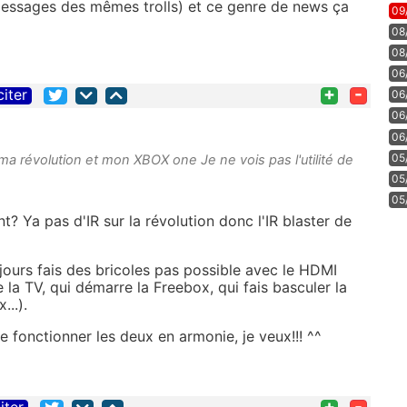
s messages des mêmes trolls) et ce genre de news ça
09
08
08
06
+
-
citer
06
06
06
05
ma révolution et mon XBOX one Je ne vois pas l'utilité de
05
05
? Ya pas d'IR sur la révolution donc l'IR blaster de
jours fais des bricoles pas possible avec le HDMI
la TV, qui démarre la Freebox, qui fais basculer la
...).
e fonctionner les deux en armonie, je veux!!! ^^
+
-