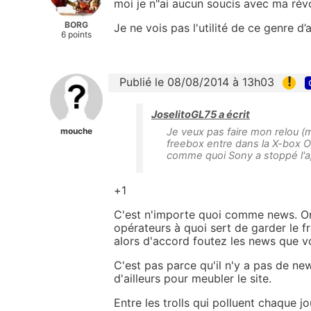
moi je n"ai aucun soucis avec ma ré
BORG
Je ne vois pas l'utilité de ce genre d
6 points
!
Publié le 08/08/2014 à 13h03
JoselitoGL75 a écrit
mouche
Je veux pas faire mon relou (mai
freebox entre dans la X-box O
comme quoi Sony a stoppé l'app
+1
C'est n'importe quoi comme news. On 
opérateurs à quoi sert de garder le f
alors d'accord foutez les news que v
C'est pas parce qu'il n'y a pas de ne
d'ailleurs pour meubler le site.
Entre les trolls qui polluent chaque 