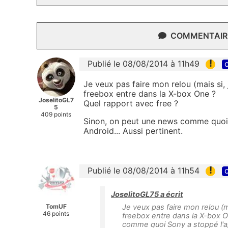
COMMENTAIRE
!
Publié le 08/08/2014 à 11h49
c
Je veux pas faire mon relou (mais si, j
freebox entre dans la X-box One ?
JoselitoGL7
Quel rapport avec free ?
5
409 points
Sinon, on peut une news comme quoi S
Android... Aussi pertinent.
!
Publié le 08/08/2014 à 11h54
c
JoselitoGL75 a écrit
TomUF
Je veux pas faire mon relou (mai
46 points
freebox entre dans la X-box O
comme quoi Sony a stoppé l'app