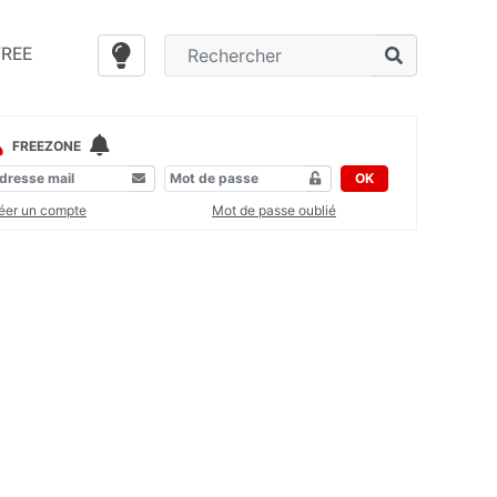
FREE
FREEZONE
OK
éer un compte
Mot de passe oublié