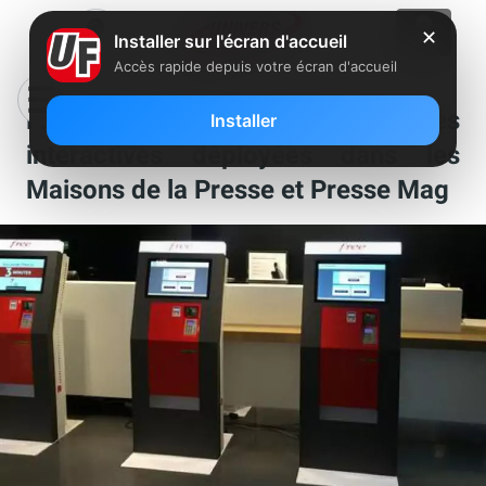
✕
Installer sur l'écran d'accueil
Accès rapide depuis votre écran d'accueil
Free Mobile : 450 bornes
Installer
interactives déployées dans les
Maisons de la Presse et Presse Mag