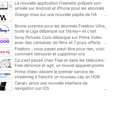
La nouvelle application Freenetic prépare son
arrivée sur Android et iPhone pour les abonnés
Freebox, testez la
...
Orange mise sur une nouvelle pépite de l'IA
...
Bonne surprise pour les abonnés Freebox Ultra,
toute la Liga débarque sur Disney+ et c'est
inclus
...
Sony Pictures Core débarque sur Prime Video
avec des centaines de films et 7 jours offerts
...
Freebox : vous payez peut-être pour rien, voici
comment retrouver et supprimer vos
abonnements TV oubliés
...
Ca s'est passé chez Free et dans les télécoms :
Free dénonce et agit, un nouvel appareil pointe
le bout de son nez chez des abonnés Freebox...
Prime Video devient le premier service de
...
streaming à franchir un nouveau cap en HDR
avec ce lancement
...
Canal+ lance une nouvelle interface de
navigation sur iOS
...