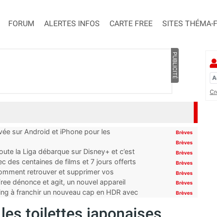
FORUM
ALERTES INFOS
CARTE FREE
SITES THÉMA-
PUBLICITÉ
Cr
ivée sur Android et iPhone pour les
Brèves
Brèves
oute la Liga débarque sur Disney+ et c’est
Brèves
 des centaines de films et 7 jours offerts
Brèves
 comment retrouver et supprimer vos
Brèves
ree dénonce et agit, un nouvel appareil
Brèves
ming à franchir un nouveau cap en HDR avec
Brèves
les toilettes japonaises…