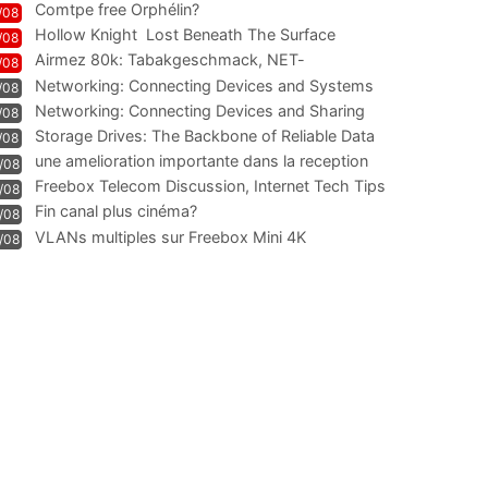
Comtpe free Orphélin?
/08
Hollow Knight  Lost Beneath The Surface
/08
Airmez 80k: Tabakgeschmack, NET-
/08
Technologie und Leistung im
Networking: Connecting Devices and Systems
/08
Networking: Connecting Devices and Sharing
/08
Information
Storage Drives: The Backbone of Reliable Data
/08
Management
une amelioration importante dans la reception
/08
WIFI
Freebox Telecom Discussion, Internet Tech Tips
/08
Communi
Fin canal plus cinéma?
/08
VLANs multiples sur Freebox Mini 4K
/08