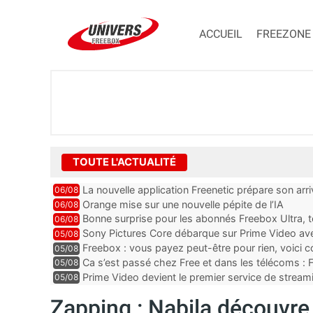
ACCUEIL
FREEZONE
TOUTE L'ACTUALITÉ
La nouvelle application Freenetic prépare son arr
06/08
abonnés Freebox, testez la
Orange mise sur une nouvelle pépite de l’IA
06/08
Bonne surprise pour les abonnés Freebox Ultra, t
06/08
inclus
Sony Pictures Core débarque sur Prime Video avec
05/08
Freebox : vous payez peut-être pour rien, voici
05/08
abonnements TV oubliés
Ca s’est passé chez Free et dans les télécoms : F
05/08
pointe le bout de...
Prime Video devient le premier service de strea
05/08
ce lancement
Zapping : Nabila découvre 