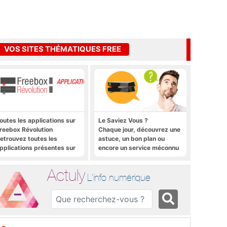
VOS SITES THÉMATIQUES FREE
outes les applications sur
Le Saviez Vous ?
reebox Révolution
Chaque jour, découvrez une
etrouvez toutes les
astuce, un bon plan ou
pplications présentes sur
encore un service méconnu
reebox Révolution en un
sur la Freebox et sur Free
lic
Mobile
Actuly
L'info numérique