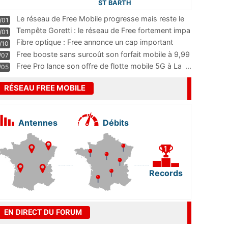
ST BARTH
Le réseau de Free Mobile progresse mais reste le
/01
m
...
Tempête Goretti : le réseau de Free fortement impa
/01
...
Fibre optique : Free annonce un cap important
/10
pass
...
Free booste sans surcoût son forfait mobile à 9,99
/07
...
Free Pro lance son offre de flotte mobile 5G à La
...
/05
RÉSEAU FREE MOBILE
Antennes
Débits
Records
EN DIRECT DU FORUM