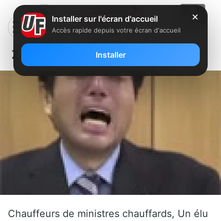
✕
Installer sur l'écran d'accueil
Accès rapide depuis votre écran d'accueil
Zapping : Un élu japonais craque….
Installer
Chauffeurs de ministres chauffards, Un élu