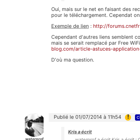
Oui, mais sur le net en faisant des r
pour le téléchargement. Cependat on
Exemple de lien
:
http://forums.cnetf
Cependant d'autres liens semblent co
mais se serait remplacé par Free WiF
blog.com/article-astuces-application
D'où ma question.
!
Publié le 01/07/2014 à 11h54
c
Kris a écrit
waterprof
waterprof a écrit Kris a écrit :