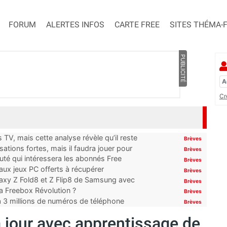
FORUM
ALERTES INFOS
CARTE FREE
SITES THÉMA-
PUBLICITÉ
Cr
TV, mais cette analyse révèle qu’il reste
Brèves
ations fortes, mais il faudra jouer pour
Brèves
uté qui intéressera les abonnés Free
Brèves
x jeux PC offerts à récupérer
Brèves
laxy Z Fold8 et Z Flip8 de Samsung avec
Brèves
 la Freebox Révolution ?
Brèves
’à 3 millions de numéros de téléphone
Brèves
à jour avec apprentissage de