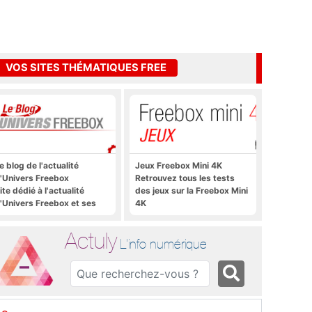
VOS SITES THÉMATIQUES FREE
e blog de l'actualité
Jeux Freebox Mini 4K
'Univers Freebox
Retrouvez tous les tests
ite dédié à l'actualité
des jeux sur la Freebox Mini
'Univers Freebox et ses
4K
pplications mobiles, aux
orums, aux sites
Actuly
hématiques Actuly, à
L'info numérique
reezone, etc.