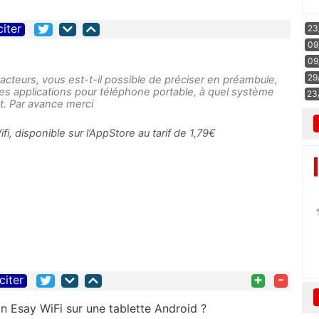
citer
23
09
09
29
acteurs, vous est-t-il possible de préciser en préambule,
les applications pour téléphone portable, à quel système
23
nt. Par avance merci
fi, disponible sur l’AppStore au tarif de 1,79€
+
-
citer
ion Esay WiFi sur une tablette Android ?