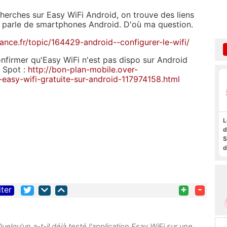
echerches sur Easy WiFi Android, on trouve des liens
 parle de smartphones Android. D'où ma question.
rance.fr/topic/164429-android--configurer-le-wifi/
nfirmer qu'Easy WiFi n'est pas dispo sur Android
i Spot :
http://bon-plan-mobile.over-
-easy-wifi-gratuite-sur-android-117974158.html
L
d
S
d
a
f
t
F
+
-
iter
 Quelqu'un a-t-il déjà testé l'application Esay WiFi sur une