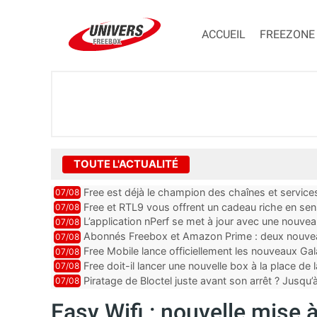
ACCUEIL
FREEZONE
TOUTE L'ACTUALITÉ
Free est déjà le champion des chaînes et services 
07/08
encore au moin...
Free et RTL9 vous offrent un cadeau riche en sens
07/08
l’obtenir
L’application nPerf se met à jour avec une nouvea
07/08
Mobile, Orange, SFR ...
Abonnés Freebox et Amazon Prime : deux nouveau
07/08
Free Mobile lance officiellement les nouveaux Ga
07/08
des promos et des cadeaux
Free doit-il lancer une nouvelle box à la place de
07/08
Piratage de Bloctel juste avant son arrêt ? Jusqu
07/08
auraient fuité
Easy Wifi : nouvelle mise 