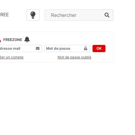
FREE
FREEZONE
OK
éer un compte
Mot de passe oublié