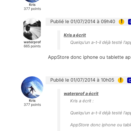
Kris
377 points
!
Publié le 01/07/2014 à 09h40
Kris a écrit
waterprof
Quelqu'un a-t-il déjà testé l'a
665 points
AppStore donc iphone ou tablette ap
!
Publié le 01/07/2014 à 10h05
c
waterprof a écrit
Kris
Kris a écrit :
377 points
Quelqu'un a-t-il déjà testé l'a
AppStore donc iphone ou tabl