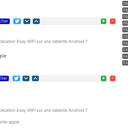
06
06
06
+
-
citer
06
05
05
pplication Esay WiFi sur une tablette Android ?
05
04
ple
04
03
+
-
iter
pplication Esay WiFi sur une tablette Android ?
ette apple