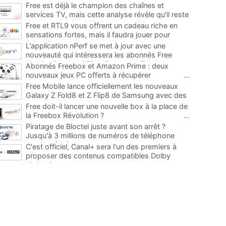
Free est déjà le champion des chaînes et
services TV, mais cette analyse révèle qu'il reste
encore au moins 141 ajouts possibles
...
Free et RTL9 vous offrent un cadeau riche en
sensations fortes, mais il faudra jouer pour
l'obtenir
...
L'application nPerf se met à jour avec une
nouveauté qui intéressera les abonnés Free
Mobile, Orange, SFR et Bouygues Telecom
...
Abonnés Freebox et Amazon Prime : deux
nouveaux jeux PC offerts à récupérer
...
Free Mobile lance officiellement les nouveaux
Galaxy Z Fold8 et Z Flip8 de Samsung avec des
promos et des cadeaux
...
Free doit-il lancer une nouvelle box à la place de
la Freebox Révolution ?
...
Piratage de Bloctel juste avant son arrêt ?
Jusqu'à 3 millions de numéros de téléphone
auraient fuité
...
C'est officiel, Canal+ sera l'un des premiers à
proposer des contenus compatibles Dolby
Vision 2
...