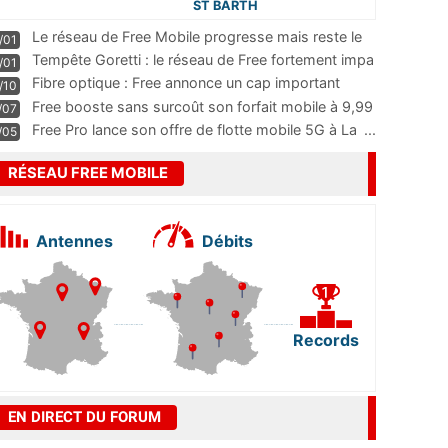
ST BARTH
Le réseau de Free Mobile progresse mais reste le
/01
m
...
Tempête Goretti : le réseau de Free fortement impa
/01
...
Fibre optique : Free annonce un cap important
/10
pass
...
Free booste sans surcoût son forfait mobile à 9,99
/07
...
Free Pro lance son offre de flotte mobile 5G à La
...
/05
RÉSEAU FREE MOBILE
Antennes
Débits
Records
EN DIRECT DU FORUM