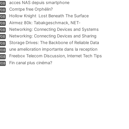
acces NAS depuis smartphone
/08
Comtpe free Orphélin?
/08
Hollow Knight  Lost Beneath The Surface
/08
Airmez 80k: Tabakgeschmack, NET-
/08
Technologie und Leistung im
Networking: Connecting Devices and Systems
/08
Networking: Connecting Devices and Sharing
/08
Information
Storage Drives: The Backbone of Reliable Data
/08
Management
une amelioration importante dans la reception
/08
WIFI
Freebox Telecom Discussion, Internet Tech Tips
/08
Communi
Fin canal plus cinéma?
/08