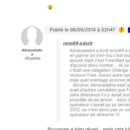
!
Publié le 08/06/2014 à 02h47
reno69 a écrit
Abracadabr
Abracadabra a écrit reno69 a 
a
en panne on s'en fou c'est or
-65 points
assure mais c'est Free/Iliad qu
d'accord donc normal ... Ils se
c'était une obligation (Orange
recevoir Free. Aucun autre opér
mais quel avantage énorme de 
Bonjour, Abracadabra sauf qu
avait d'autres candidats que Fr
sans itinérance il n'y aurait e
possible de se lancer. Alors o
opérateur n'aurait pu se lanc
2012, ce n'est donc pas un ca
opérateur de démarrer !!!
Bouygues a bien réussi... mais cela lui