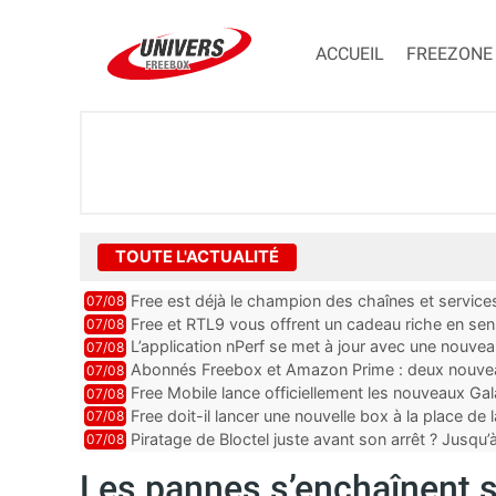
ACCUEIL
FREEZONE
TOUTE L'ACTUALITÉ
Free est déjà le champion des chaînes et services 
07/08
encore au moin...
Free et RTL9 vous offrent un cadeau riche en sens
07/08
l’obtenir
L’application nPerf se met à jour avec une nouvea
07/08
Mobile, Orange, SFR ...
Abonnés Freebox et Amazon Prime : deux nouveau
07/08
Free Mobile lance officiellement les nouveaux Ga
07/08
des promos et des cadeaux
Free doit-il lancer une nouvelle box à la place de
07/08
Piratage de Bloctel juste avant son arrêt ? Jusqu
07/08
auraient fuité
Les pannes s’enchaînent s