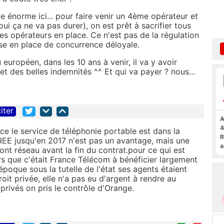
e énorme ici... pour faire venir un 4ème opérateur et
i ça ne va pas durer), on est prêt à sacrifier tous
s opérateurs en place. Ce n'est pas de la régulation
mise en place de concurrence déloyale.
européen, dans les 10 ans à venir, il va y avoir
 des belles indemnités ^^ Et qui va payer ? nous...
iter
A
4
e le service de téléphonie portable est dans la
R
FREE jusqu'en 2017 n'est pas un avantage, mais une
a
ont réseau avant la fin du contrat.pour ce qui est
F
rs que c'était France Télécom à bénéficier largement
époque sous la tutelle de l'état ses agents étaient
oit privée, elle n'a pas eu d'argent à rendre au
privés on pris le contrôle d'Orange.