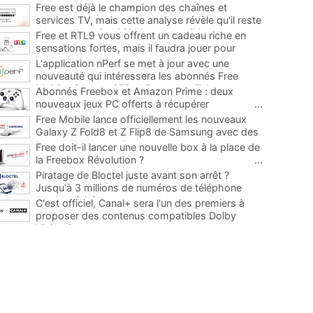
Free est déjà le champion des chaînes et
services TV, mais cette analyse révèle qu'il reste
encore au moins 141 ajouts possibles
...
Free et RTL9 vous offrent un cadeau riche en
sensations fortes, mais il faudra jouer pour
l'obtenir
...
L'application nPerf se met à jour avec une
nouveauté qui intéressera les abonnés Free
Mobile, Orange, SFR et Bouygues Telecom
...
Abonnés Freebox et Amazon Prime : deux
nouveaux jeux PC offerts à récupérer
...
Free Mobile lance officiellement les nouveaux
Galaxy Z Fold8 et Z Flip8 de Samsung avec des
promos et des cadeaux
...
Free doit-il lancer une nouvelle box à la place de
la Freebox Révolution ?
...
Piratage de Bloctel juste avant son arrêt ?
Jusqu'à 3 millions de numéros de téléphone
auraient fuité
...
C'est officiel, Canal+ sera l'un des premiers à
proposer des contenus compatibles Dolby
Vision 2
...