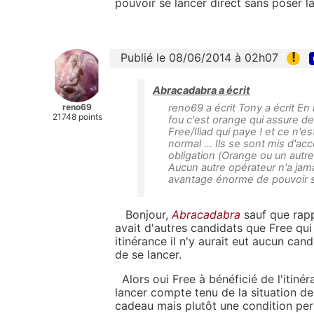
pouvoir se lancer direct sans poser 
!
Publié le 08/06/2014 à 02h07
Abracadabra a écrit
reno69
reno69 a écrit Tony a écrit E
21748 points
fou c'est orange qui assure d
Free/Iliad qui paye ! et ce n'e
normal ... Ils se sont mis d'acc
obligation (Orange ou un autr
Aucun autre opérateur n'a jamai
avantage énorme de pouvoir s
Bonjour,
Abracadabra
sauf que rapp
avait d'autres candidats que Free qui 
itinérance il n'y aurait eut aucun can
de se lancer.
Alors oui Free à bénéficié de l'itiné
lancer compte tenu de la situation d
cadeau mais plutôt une condition per