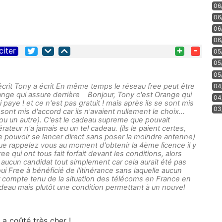
06
06
06
06
+
-
citer
05
05
05
écrit Tony a écrit En même temps le réseau free peut être
04
ange qui assure derrière Bonjour, Tony c'est Orange qui
04
i paye ! et ce n'est pas gratuit ! mais après ils se sont mis
03
 sont mis d'accord car ils n'avaient nullement le choix...
 ou un autre). C'est le cadeau supreme que pouvait
ateur n'a jamais eu un tel cadeau. (ils le paient certes,
pouvoir se lancer direct sans poser la moindre antenne)
e rappelez vous au moment d'obtenir la 4ème licence il y
ee qui ont tous fait forfait devant les conditions, alors
ut aucun candidat tout simplement car cela aurait été pas
ui Free à bénéficié de l'itinérance sans laquelle aucun
er compte tenu de la situation des télécoms en France en
deau mais plutôt une condition permettant à un nouvel
 a coûté très cher !