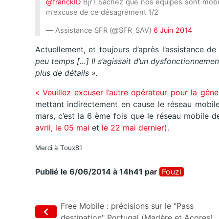
@franckID
Bjr ! Sachez que nos équipes sont mobi
m’excuse de ce désagrément 1/2
— Assistance SFR (@SFR_SAV)
6 Juin 2014
Actuellement, et toujours d’après l’assistance de 
peu temps […] Il s’agissait d’un dysfonctionnemen
plus de détails ».
« Veuillez excuser l’autre opérateur pour la gên
mettant indirectement en cause le réseau mobil
mars, c’est la 6 ème fois que le réseau mobile
avril
,
le 05 mai
et
le 22 mai dernier).
Merci à Toux81
Publié le 6/06/2014 à 14h41
par
Fouzi
Free Mobile : précisions sur le "Pass
destination" Portugal (Madère et Açores)