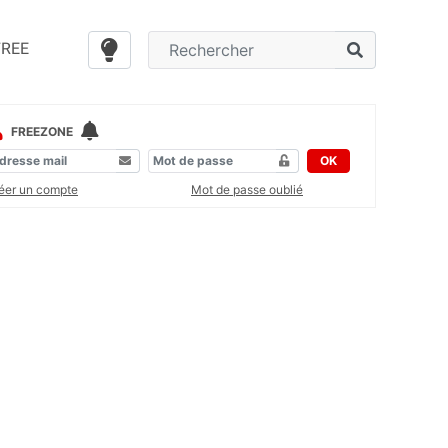
FREE
FREEZONE
OK
éer un compte
Mot de passe oublié