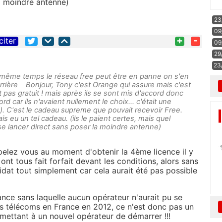
la moindre antenne)
23
09
+
-
citer
09
29
23
n même temps le réseau free peut être en panne on s'en
errière Bonjour, Tony c'est Orange qui assure mais c'est
st pas gratuit ! mais après ils se sont mis d'accord donc
ord car ils n'avaient nullement le choix... c'était une
e). C'est le cadeau supreme que pouvait recevoir Free.
s eu un tel cadeau. (ils le paient certes, mais quel
e lancer direct sans poser la moindre antenne)
elez vous au moment d'obtenir la 4ème licence il y
ont tous fait forfait devant les conditions, alors sans
didat tout simplement car cela aurait été pas possible
rance sans laquelle aucun opérateur n'aurait pu se
es télécoms en France en 2012, ce n'est donc pas un
mettant à un nouvel opérateur de démarrer !!!