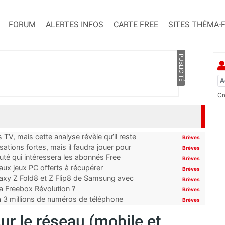
FORUM
ALERTES INFOS
CARTE FREE
SITES THÉMA-
PUBLICITÉ
Cr
TV, mais cette analyse révèle qu’il reste
Brèves
ations fortes, mais il faudra jouer pour
Brèves
uté qui intéressera les abonnés Free
Brèves
x jeux PC offerts à récupérer
Brèves
laxy Z Fold8 et Z Flip8 de Samsung avec
Brèves
 la Freebox Révolution ?
Brèves
’à 3 millions de numéros de téléphone
Brèves
ur le réseau (mobile et