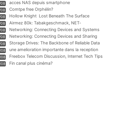
acces NAS depuis smartphone
/08
Comtpe free Orphélin?
/08
Hollow Knight  Lost Beneath The Surface
/08
Airmez 80k: Tabakgeschmack, NET-
/08
Technologie und Leistung im
Networking: Connecting Devices and Systems
/08
Networking: Connecting Devices and Sharing
/08
Information
Storage Drives: The Backbone of Reliable Data
/08
Management
une amelioration importante dans la reception
/08
WIFI
Freebox Telecom Discussion, Internet Tech Tips
/08
Communi
Fin canal plus cinéma?
/08