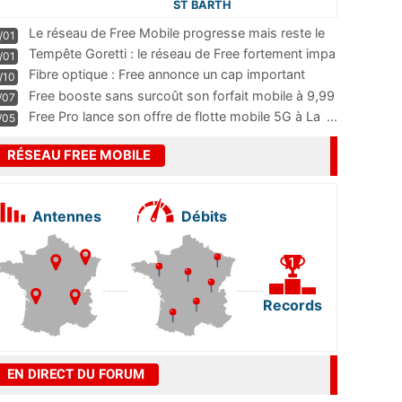
ST BARTH
Le réseau de Free Mobile progresse mais reste le
/01
m
...
Tempête Goretti : le réseau de Free fortement impa
/01
...
Fibre optique : Free annonce un cap important
/10
pass
...
Free booste sans surcoût son forfait mobile à 9,99
/07
...
Free Pro lance son offre de flotte mobile 5G à La
...
/05
RÉSEAU FREE MOBILE
Antennes
Débits
Records
EN DIRECT DU FORUM