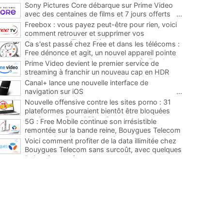
Sony Pictures Core débarque sur Prime Video
avec des centaines de films et 7 jours offerts
...
Freebox : vous payez peut-être pour rien, voici
comment retrouver et supprimer vos
abonnements TV oubliés
...
Ca s'est passé chez Free et dans les télécoms :
Free dénonce et agit, un nouvel appareil pointe
le bout de son nez chez des abonnés Freebox...
Prime Video devient le premier service de
...
streaming à franchir un nouveau cap en HDR
avec ce lancement
...
Canal+ lance une nouvelle interface de
navigation sur iOS
...
Nouvelle offensive contre les sites porno : 31
plateformes pourraient bientôt être bloquées
par Orange, Free, SFR et Bouygues
...
5G : Free Mobile continue son irrésistible
remontée sur la bande reine, Bouygues Telecom
plus que jamais sous pression
...
Voici comment profiter de la data illimitée chez
Bouygues Telecom sans surcoût, avec quelques
limites à connaître
...