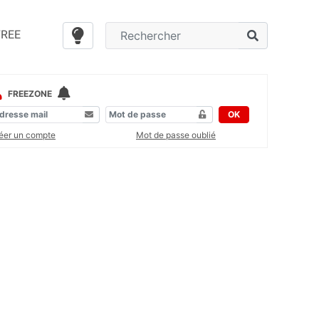
FREE
FREEZONE
OK
éer un compte
Mot de passe oublié