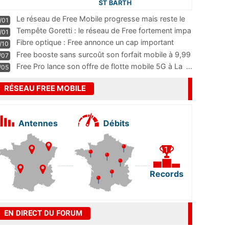
ST BARTH
Le réseau de Free Mobile progresse mais reste le
/01
m
...
Tempête Goretti : le réseau de Free fortement impa
/01
...
Fibre optique : Free annonce un cap important
/10
pass
...
Free booste sans surcoût son forfait mobile à 9,99
/07
...
Free Pro lance son offre de flotte mobile 5G à La
...
/05
RÉSEAU FREE MOBILE
Antennes
Débits
Records
EN DIRECT DU FORUM