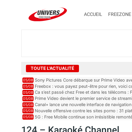
ACCUEIL
FREEZONE
TOUTE L'ACTUALITÉ
Sony Pictures Core débarque sur Prime Video avec
05/08
Freebox : vous payez peut-être pour rien, voici
05/08
abonnements TV oubliés
Ca s’est passé chez Free et dans les télécoms : F
05/08
pointe le bout de...
Prime Video devient le premier service de strea
05/08
ce lancement
Canal+ lance une nouvelle interface de navigation
05/08
Nouvelle offensive contre les sites porno : 31 pl
05/08
par Orange, Free, SF...
5G : Free Mobile continue son irrésistible remon
05/08
plus que jamais sous pr...
124 – Karaoké Channel