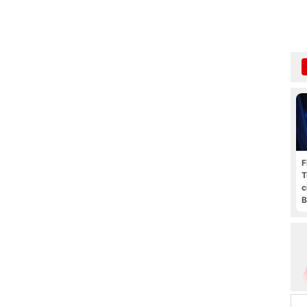
F
T
c
B