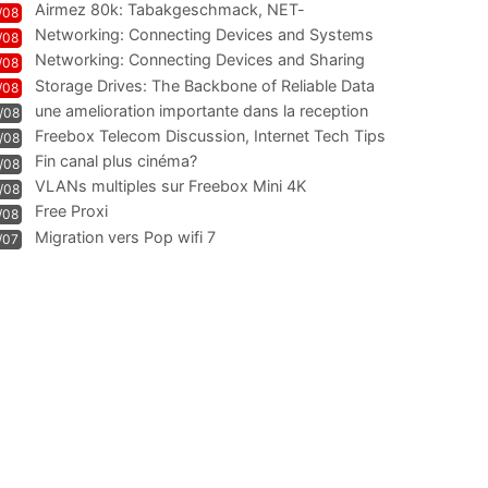
Airmez 80k: Tabakgeschmack, NET-
/08
Technologie und Leistung im
Networking: Connecting Devices and Systems
/08
Networking: Connecting Devices and Sharing
/08
Information
Storage Drives: The Backbone of Reliable Data
/08
Management
une amelioration importante dans la reception
/08
WIFI
Freebox Telecom Discussion, Internet Tech Tips
/08
Communi
Fin canal plus cinéma?
/08
VLANs multiples sur Freebox Mini 4K
/08
Free Proxi
/08
Migration vers Pop wifi 7
/07