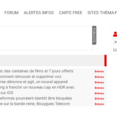
FORUM
ALERTES INFOS
CARTE FREE
SITES THÉMA-
PUBLICITÉ
Cr
 des centaines de films et 7 jours offerts
Brèves
 comment retrouver et supprimer vos
Brèves
ree dénonce et agit, un nouvel appareil
Brèves
ming à franchir un nouveau cap en HDR avec
Brèves
 sur iOS
Brèves
ateformes pourraient bientôt être bloquées
Brèves
tée sur la bande reine, Bouygues Telecom
Brèves