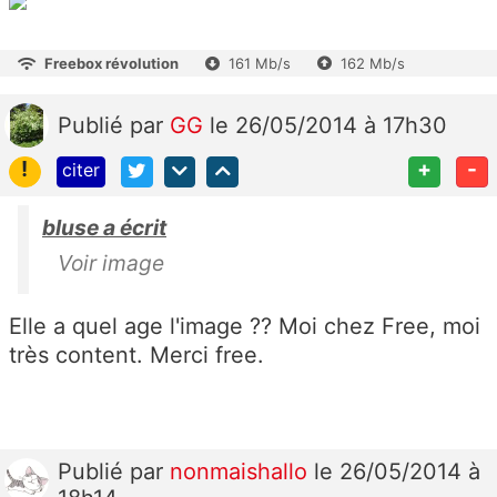
Freebox révolution
161 Mb/s
162 Mb/s
Publié
par
GG
le 26/05/2014 à 17h30
!
+
-
citer
bluse a écrit
Voir image
Elle a quel age l'image ?? Moi chez Free, moi
très content. Merci free.
Publié
par
nonmaishallo
le 26/05/2014 à