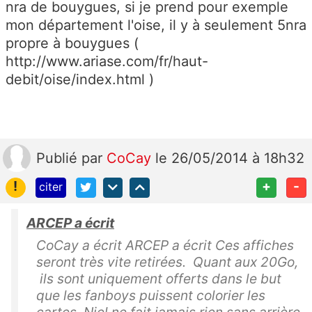
nra de bouygues, si je prend pour exemple
mon département l'oise, il y à seulement 5nra
propre à bouygues (
http://www.ariase.com/fr/haut-
debit/oise/index.html )
Publié
par
CoCay
le 26/05/2014 à 18h32
!
+
-
citer
ARCEP a écrit
CoCay a écrit ARCEP a écrit Ces affiches
seront très vite retirées. Quant aux 20Go,
ils sont uniquement offerts dans le but
que les fanboys puissent colorier les
cartes. Niel ne fait jamais rien sans arrière