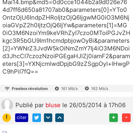
Mai14.bmp&md5=0d0cce1044b2a9d026e76
4d7ff6d650a81707ab0&parameters[0]=YTo0
OntzOjU6IndpZHRoIjtzOjQ6IjgwMG0iO3M6Nj
oiaGVpZ2h0IjtzOjQ6IjYw&parameters[1]=MG
0iO3M6NzoiYm9keVRhZyI7czo0MToiPGJvZH
kgc3R5bGU9Im1hcmdpbjowOyBi&parameters
[2]=YWNrZ3JvdW5kOiNmZmY7Ij4iO3M6NDoi
d3JhcCI7czozNzoiPGEgaHJlZj0iamF2&param
eters[3]=YXNjcmlwdDpjbG9zZSgpOyI+IHwgP
C9hPiI7fQ==
Freebox révolution
161 Mb/s
162 Mb/s
Publié
par
bluse
le 26/05/2014 à 17h06
!
+
-
citer